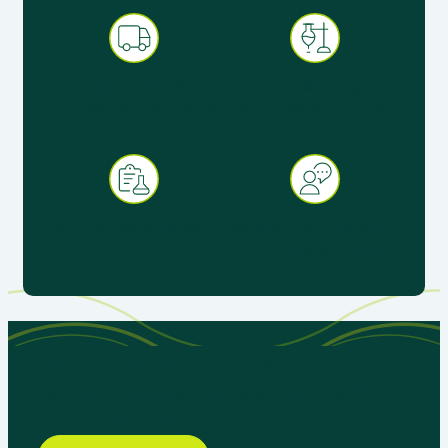
Expédition sous 48 h en
Produits pédagogiques
France métropolitaine
éprouvés en situation
réelle
+ 30 ans d’expérience au
Service client réactif &
service de
spécialisé éducation
l’enseignement
Parlons de vos besoins
pédagogiques, nous sommes là
pour vous aider.