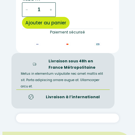
quantité
−
+
de
Entonnoir
Ajouter au panier
verre
économique
Paiement sécurisé
boro
60°
D.
90mm
Livraison sous 48h en
France Métropolitaine
Metus in elementum vulputate nec amet mattis elit
sit. Porta adipiscing ornare augue at. Ullamcorper
arcu et.
Livraison à l’international