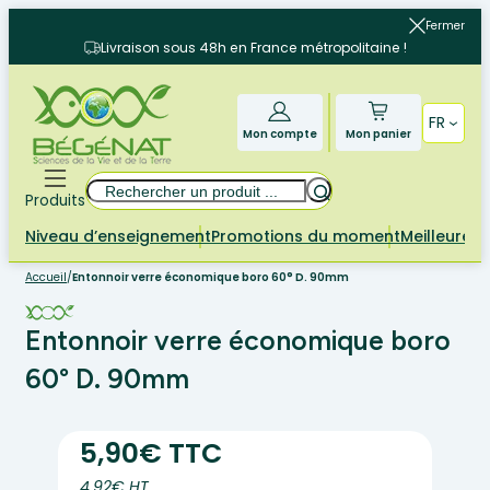
Aller
Fermer
au
Livraison sous 48h en France métropolitaine !
contenu
FR
Mon compte
Mon panier
Rechercher
Produits
Niveau d’enseignement
Promotions du moment
Meilleures 
Accueil
/
Entonnoir verre économique boro 60° D. 90mm
Entonnoir verre économique boro
60° D. 90mm
5,90€ TTC
4.92€ HT