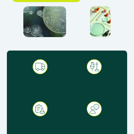
Expédition sous 48 h en
Produits pédagogiques
France métropolitaine
éprouvés en situation
réelle
+ 30 ans d’expérience au
Service client réactif &
service de
spécialisé éducation