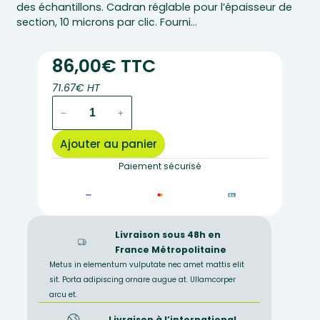
des échantillons. Cadran réglable pour l’épaisseur de
section, 10 microns par clic. Fourni…
86,00€ TTC
71.67€ HT
quantité
−
+
de
Microtome
Ajouter au panier
à
main
Paiement sécurisé
Ø75mm,
trou
Ø23mm
Livraison sous 48h en
France Métropolitaine
Metus in elementum vulputate nec amet mattis elit
sit. Porta adipiscing ornare augue at. Ullamcorper
arcu et.
Livraison à l’international