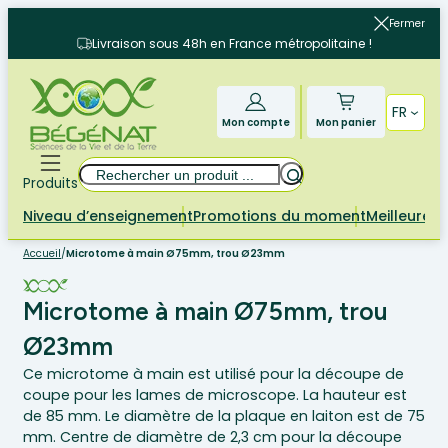
Aller
Fermer
au
Livraison sous 48h en France métropolitaine !
contenu
FR
Mon compte
Mon panier
Rechercher
Produits
Niveau d’enseignement
Promotions du moment
Meilleures 
Accueil
/
Microtome à main Ø75mm, trou Ø23mm
Microtome à main Ø75mm, trou
Ø23mm
Ce microtome à main est utilisé pour la découpe de
coupe pour les lames de microscope. La hauteur est
de 85 mm. Le diamètre de la plaque en laiton est de 75
mm. Centre de diamètre de 2,3 cm pour la découpe