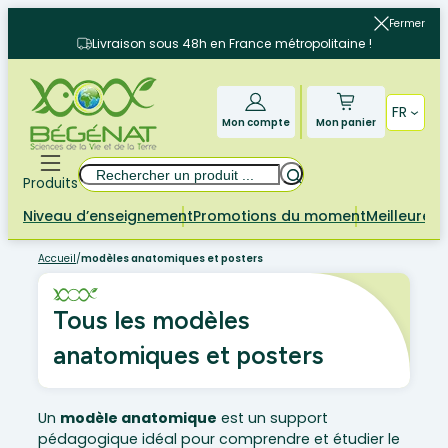
Aller
Fermer
au
Livraison sous 48h en France métropolitaine !
contenu
FR
Mon compte
Mon panier
Rechercher
Produits
Niveau d’enseignement
Promotions du moment
Meilleures 
Accueil
/
modèles anatomiques et posters
Tous les modèles
anatomiques et posters
Un
modèle anatomique
est un support
pédagogique idéal pour comprendre et étudier le