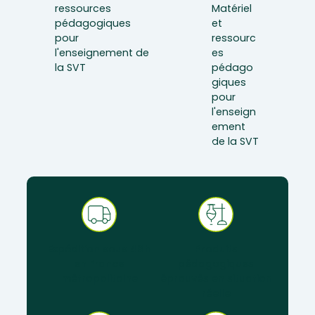
Expédition sous 48 h
Produits
en France
pédagogiques
métropolitaine
éprouvés en situation
réelle