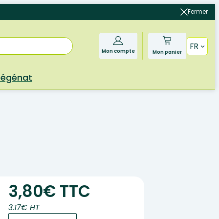
Fermer
FR
Mon compte
Mon panier
Bégénat
3,80€ TTC
3.17€ HT