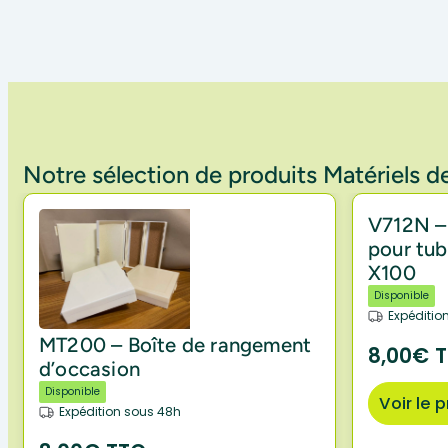
Notre sélection de produits Matériels de
V712N –
pour tub
X100
Disponible
Expéditio
MT200 – Boîte de rangement
8,00€ 
d’occasion
Disponible
Voir le 
Expédition sous 48h