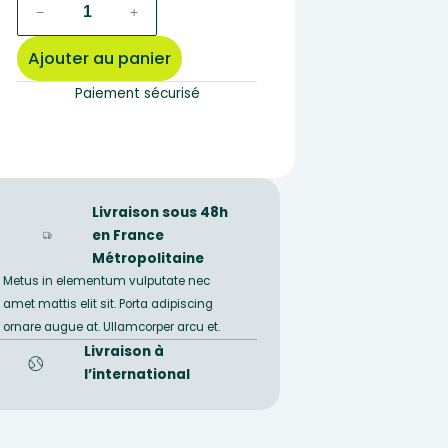
quantité
−
+
de
soudan
Ajouter au panier
III
25ml
Paiement sécurisé
Livraison sous 48h
en France
Métropolitaine
Metus in elementum vulputate nec
amet mattis elit sit. Porta adipiscing
ornare augue at. Ullamcorper arcu et.
Livraison à
l’international