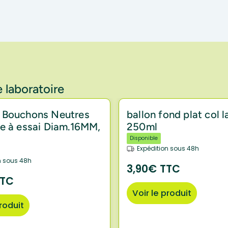
 laboratoire
 Bouchons Neutres
ballon fond plat col l
e à essai Diam.16MM,
250ml
Disponible
Expédition sous 48h
n sous 48h
3,90€ TTC
TTC
Voir le produit
produit