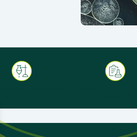
 pédagogiques éprouvés en
+ 30 ans d’expérience au s
situation réelle
l’enseignement