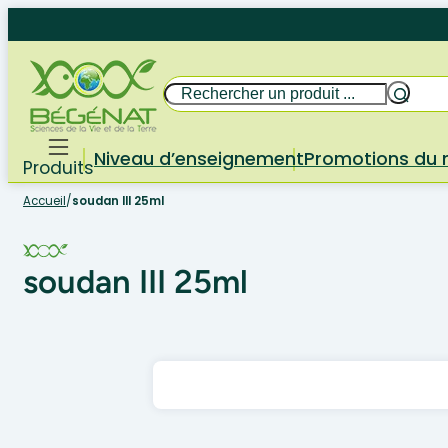
Aller
au
contenu
Rechercher
Niveau d’enseignement
Promotions du
Produits
Accueil
/
soudan III 25ml
soudan III 25ml