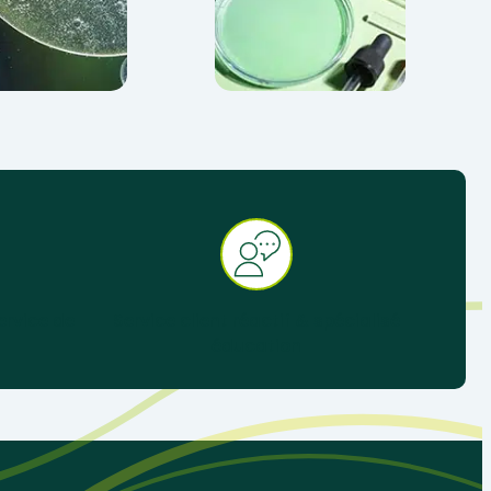
ervice de
Service client réactif & spécialisé
éducation