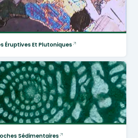
s Éruptives Et Plutoniques
oches Sédimentaires