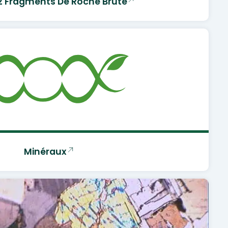
12 Fragments De Roche Brute
Minéraux