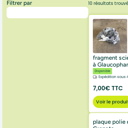
Filtrer par
10 résultats trouv
fragment sc
à Glaucopha
Disponible
Expédition sous 
7,00€ TTC
Voir le produi
plaque polie 