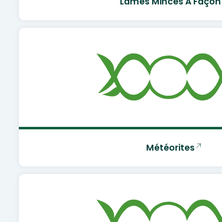
Lames Minces À Façon
Météorites