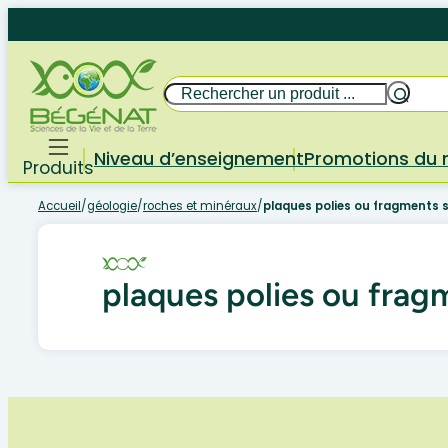
Aller
au
contenu
Rechercher
Niveau d’enseignement
Promotions du
Produits
Accueil
/
géologie
/
roches et minéraux
/
plaques polies ou fragments sc
plaques polies ou fragm