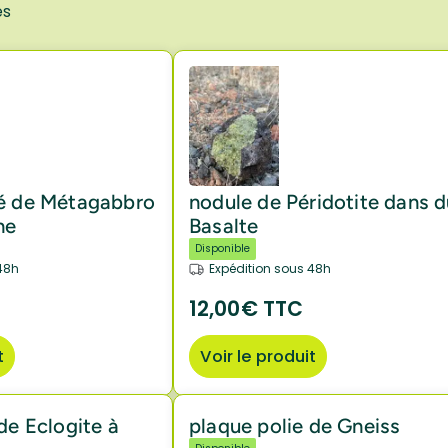
és
ié de Métagabbro
nodule de Péridotite dans 
ne
Basalte
Disponible
48h
Expédition sous 48h
12,00€ TTC
t
Voir le produit
de Eclogite à
plaque polie de Gneiss