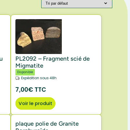
du
PL2092 – Fragment scié de
Migmatite
Disponible
Expédition sous 48h
7,00€ TTC
Voir le produit
plaque polie de Granite