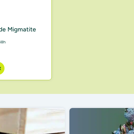
 de Migmatite
48h
t