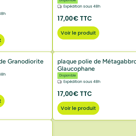
Disponible
Expédition sous 48h
48h
17,00€ TTC
Voir le produit
t
 de Granodiorite
plaque polie de Métagabbr
Glaucophane
48h
Disponible
Expédition sous 48h
17,00€ TTC
t
Voir le produit