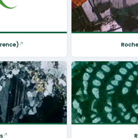
érence)
Roche
s
R