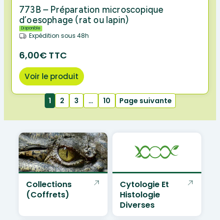
773B – Préparation microscopique
d’oesophage (rat ou lapin)
Disponible
Expédition sous 48h
6,00€ TTC
Voir le produit
1
2
3
…
10
Page suivante
Collections
Cytologie Et
(coffrets)
Histologie
Diverses