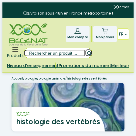
Aller
Fermer
au
Livraison sous 48h en France métropolitaine !
contenu
FR
Mon compte
Mon panier
Rechercher
Produits
Niveau d’enseignement
Promotions du moment
Meilleures 
Accueil
/
biologie
/
biologie animale
/
histologie des vertébrés
histologie des vertébrés