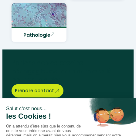
Pathologie
Parlons de vos besoins
pédagogiques, nous sommes là
pour vous aider.
Prendre contact
Bégénat
Niveau d’enseignement
Actualités
Politique de retour