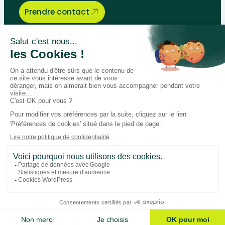
Prendre contact
Bégénat
Niveau d’enseignement
Actualités
Politique de retour
Paiement 100% sécurisé
Suivez-nous sur les réseaux
Facebook
Instagram
LinkedIn
Youtube
Conditions générales
Données personnelles
Gestion des cookies