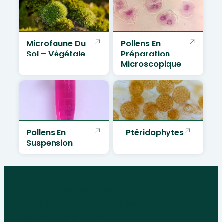
Microfaune Du
Pollens En
Sol – Végétale
Préparation
Microscopique
Pollens En
Ptéridophytes
Suspension
Parlons de vos besoins
pédagogiques, nous sommes là
pour vous aider.