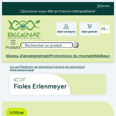
Aller
Fermer
au
Livraison sous 48h en France métropolitaine !
contenu
FR
Mon compte
Mon panier
Rechercher
Produits
Niveau d’enseignement
Promotions du moment
Meilleures 
Accueil
/
Matériels de laboratoire
/
verrerie de laboratoire
/
Fioles Erlenmeyer
Fioles Erlenmeyer
Filtrer