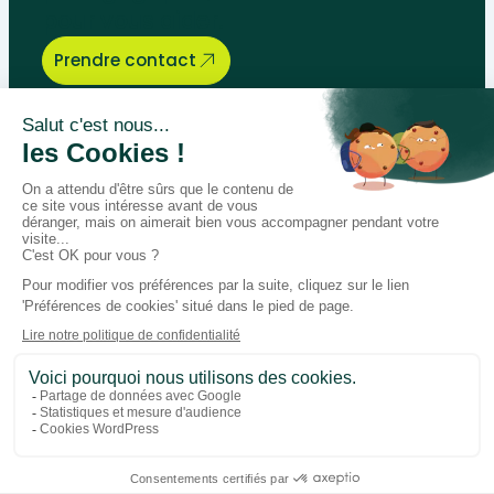
pour vous aider.
Prendre contact
Bégénat
Niveau d’enseignement
Actualités
Politique de retour
Paiement 100% sécurisé
Suivez-nous sur les réseaux
Facebook
Instagram
LinkedIn
Youtube
Conditions générales
Données personnelles