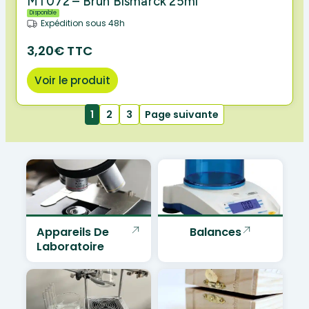
MT072 – Brun Bismarck 25ml
Disponible
Expédition sous 48h
3,20€ TTC
Voir le produit
1
2
3
Page suivante
Appareils De
Balances
Laboratoire