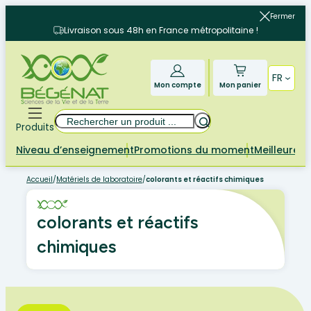
Aller
Fermer
au
Livraison sous 48h en France métropolitaine !
contenu
FR
Mon compte
Mon panier
Rechercher
Produits
Niveau d’enseignement
Promotions du moment
Meilleures 
Accueil
/
Matériels de laboratoire
/
colorants et réactifs chimiques
colorants et réactifs
chimiques