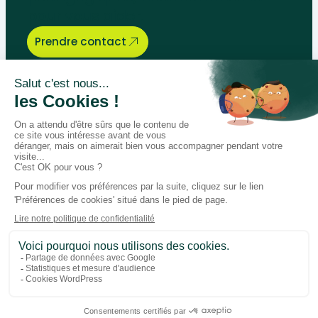
pour vous aider.
Prendre contact
Bégénat
Niveau d’enseignement
Actualités
Politique de retour
Paiement 100% sécurisé
Suivez-nous sur les réseaux
Facebook
Instagram
LinkedIn
Youtube
Conditions générales
Données personnelles