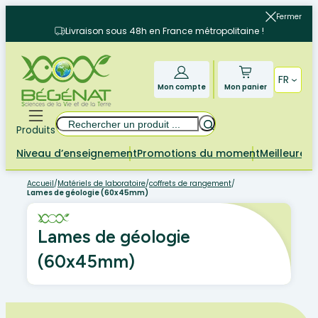
Aller
Fermer
au
Livraison sous 48h en France métropolitaine !
contenu
FR
Mon compte
Mon panier
Rechercher
Produits
Niveau d’enseignement
Promotions du moment
Meilleures 
Accueil
/
Matériels de laboratoire
/
coffrets de rangement
/
Lames de géologie (60x45mm)
Lames de géologie
(60x45mm)