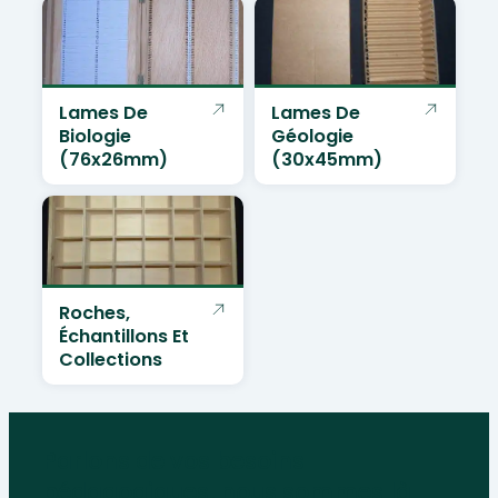
Lames De
Lames De
Biologie
Géologie
(76x26mm)
(30x45mm)
Roches,
Échantillons Et
Collections
Parlons de vos besoins
pédagogiques, nous sommes là