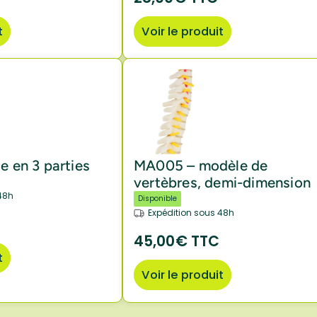
t
Voir le produit
e en 3 parties
MA005 – modèle de
vertèbres, demi-dimension
48h
Disponible
Expédition sous 48h
45,00€ TTC
t
Voir le produit