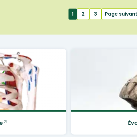
1
2
3
Page suivan
e
Évo