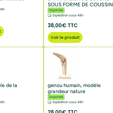
SOUS FORME DE COUSSI
48h
Disponible
Expédition sous 48h
38,00€ TTC
t
Voir le produit
le de la
genou humain, modèle
grandeur nature
Disponible
48h
Expédition sous 48h
28,00€ TTC