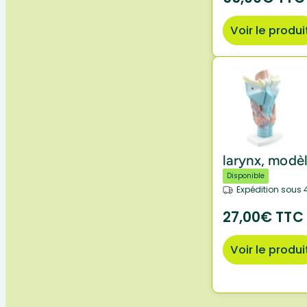
Voir le produi
larynx, modèl
Disponible
Expédition sous 
27,00€ TTC
Voir le produi