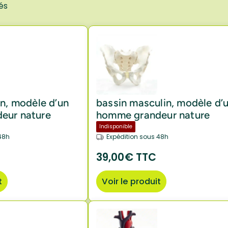
és
in, modèle d’un
bassin masculin, modèle d’
eur nature
homme grandeur nature
Indisponible
48h
Expédition sous 48h
39,00€ TTC
t
Voir le produit