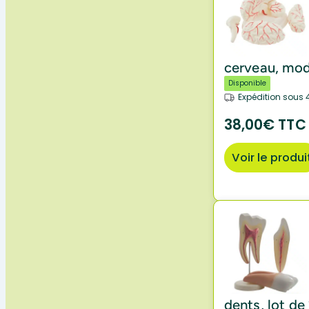
cerveau, mo
Disponible
Expédition sous 
38,00€ TTC
Voir le produi
dents, lot d