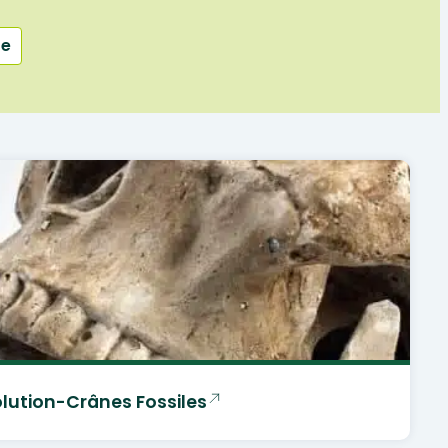
te
lution-Crânes Fossiles