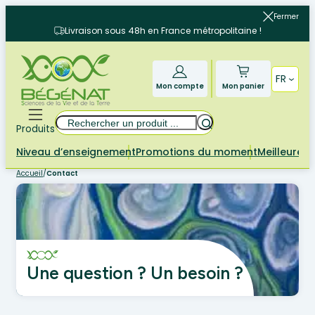
Aller
Fermer
au
Livraison sous 48h en France métropolitaine !
contenu
FR
Mon compte
Mon panier
Rechercher
Produits
Niveau d’enseignement
Promotions du moment
Meilleures 
Accueil
/
Contact
Une question ? Un besoin ?