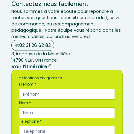
Contactez-nous facilement
Nous sommes à votre écoute pour répondre à
toutes vos questions : conseil sur un produit, suivi
de commande, ou accompagnement
pédagogique. Notre équipe vous répond dans les
meilleurs délais, du lundi au vendredi.
02 31 26 62 83
8, impasse de la Mesnillière
14790 VERSON France
Voir l’itinéraire
C
* Mentions obligatoires
o
Prénom
*
n
t
a
Nom
*
c
t
e
Téléphone
*
z