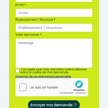
-
n
Email
*
o
u
Établissement / Structure
*
s
Votre demande
*
J’accepte que mes données soient utilisées
dans le cadre de ma demande.
Protection de vos informations personnelles
Envoyer ma demande