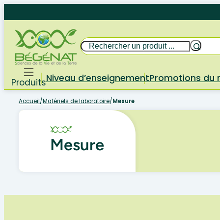
Aller
au
contenu
Rechercher
Niveau d’enseignement
Promotions du
Produits
Accueil
/
Matériels de laboratoire
/
Mesure
Mesure