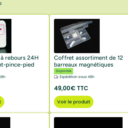
s
 à rebours 24H
Coffret assortiment de 12
t-pince-pied
barreaux magnétiques
Disponible
48h
Expédition sous 48h
49,00€ TTC
t
Voir le produit