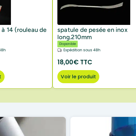
 à 14 (rouleau de
spatule de pesée en inox
long.210mm
Disponible
48h
Expédition sous 48h
18,00€ TTC
t
Voir le produit