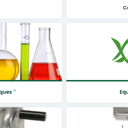
C
iques
Eq