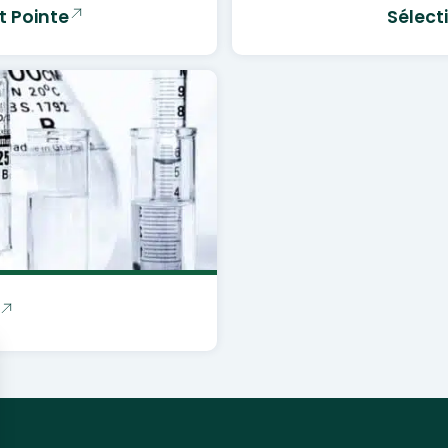
t Pointe
Sélect