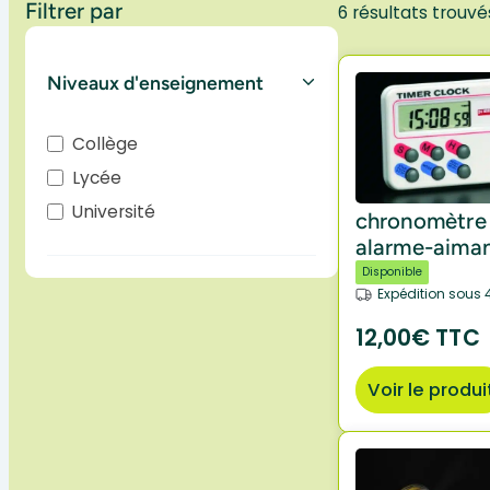
Filtrer par
6 résultats trouvé
Niveaux d'enseignement
Collège
Lycée
Université
chronomètre
alarme-aiman
Disponible
Expédition sous 
12,00€ TTC
Voir le produi