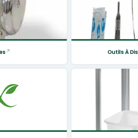
es
Outils À Di