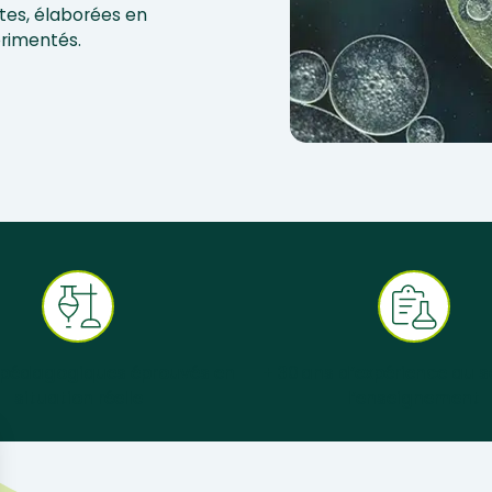
tes, élaborées en
érimentés.
 pédagogiques éprouvés en
+ 30 ans d’expérience au s
situation réelle
l’enseignement