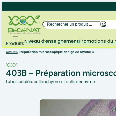
Aller
au
contenu
Rechercher
Niveau d’enseignement
Promotions du
Produits
Accueil
/
Préparation microscopique de tige de bryone CT
403B – Préparation microsc
tubes criblés, collenchyme et sclérenchyme