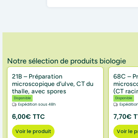
Notre sélection de produits biologie
21B – Préparation
68C – P
microscopique d’ulve, CT du
microsc
thalle, avec spores
(CT raci
Disponible
Disponible
Expédition sous 48h
Expéditio
6,00€ TTC
7,70€ 
Voir le produit
Voir le 