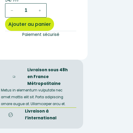
quantité
−
+
de
403B
Ajouter au panier
–
Préparation
Paiement sécurisé
microscopique
de
tige
de
bryone
Livraison sous 48h
CT
en France
Métropolitaine
Metus in elementum vulputate nec
amet mattis elit sit. Porta adipiscing
ornare augue at. Ullamcorper arcu et.
Livraison à
l’international