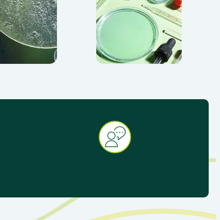
ervice de
Service client réactif & spécialisé
éducation