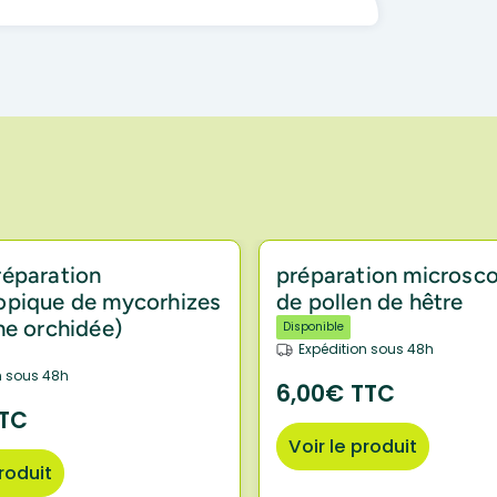
réparation
préparation microsc
opique de mycorhizes
de pollen de hêtre
ne orchidée)
Disponible
Expédition sous 48h
n sous 48h
6,00€ TTC
TTC
Voir le produit
produit