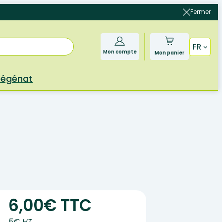
Fermer
FR
Mon compte
Mon panier
Bégénat
6,00€ TTC
5€ HT