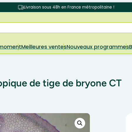
Livraison sous 48h en France métropolitaine !
 moment
Meilleures ventes
Nouveaux programmes
opique de tige de bryone CT