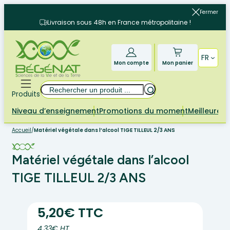
Aller
Fermer
au
Livraison sous 48h en France métropolitaine !
contenu
FR
Mon compte
Mon panier
Rechercher
Produits
Niveau d’enseignement
Promotions du moment
Meilleures 
Accueil
/
Matériel végétale dans l’alcool TIGE TILLEUL 2/3 ANS
Matériel végétale dans l’alcool
TIGE TILLEUL 2/3 ANS
5,20€ TTC
4.33€ HT