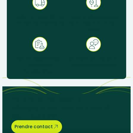
Expédition sous 48 h en
Produits pédagogiques
France métropolitaine
éprouvés en situation
réelle
+ 30 ans d’expérience au
Service client réactif &
service de
spécialisé éducation
l’enseignement
Parlons de vos besoins
pédagogiques, nous sommes là
pour vous aider.
Prendre contact