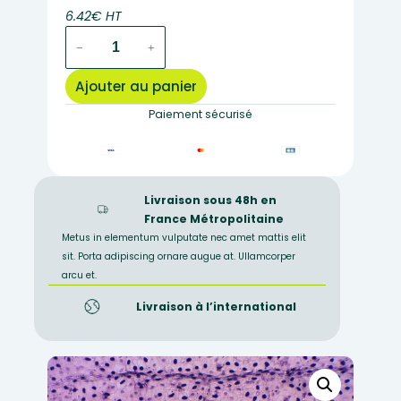
6.42€ HT
quantité
−
+
de
729C
Ajouter au panier
–
Préparation
Paiement sécurisé
microscopique
de
mue
de
Livraison sous 48h en
triton
France Métropolitaine
Metus in elementum vulputate nec amet mattis elit
sit. Porta adipiscing ornare augue at. Ullamcorper
arcu et.
Livraison à l’international