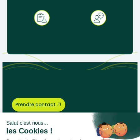
réelle
+ 30 ans d’expérience au
Service client réactif &
service de
spécialisé éducation
l’enseignement
Parlons de vos besoins
pédagogiques, nous sommes là
pour vous aider.
Prendre contact
Bégénat
Niveau d’enseignement