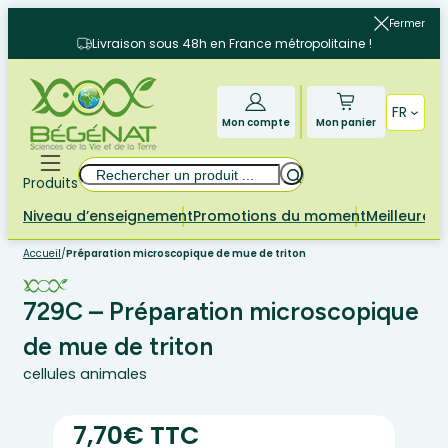
Aller
Fermer
au
Livraison sous 48h en France métropolitaine !
contenu
FR
Mon compte
Mon panier
Rechercher
Produits
Niveau d’enseignement
Promotions du moment
Meilleures 
Accueil
/
Préparation microscopique de mue de triton
729C – Préparation microscopique
de mue de triton
cellules animales
7,70€ TTC