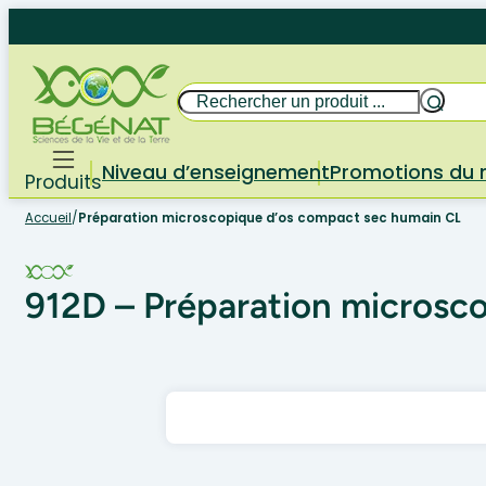
Aller
au
contenu
Rechercher
Niveau d’enseignement
Promotions du
Produits
Accueil
/
Préparation microscopique d’os compact sec humain CL
912D – Préparation microsc