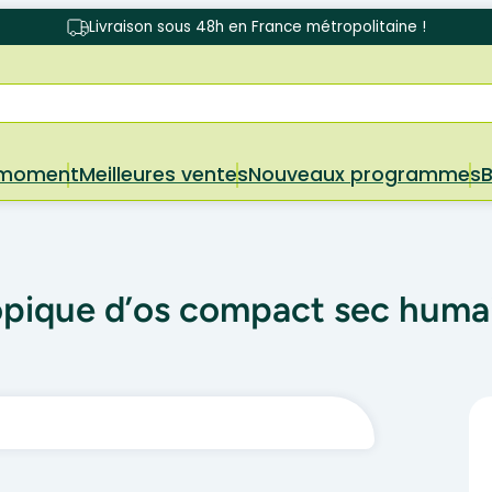
Livraison sous 48h en France métropolitaine !
 moment
Meilleures ventes
Nouveaux programmes
opique d’os compact sec huma