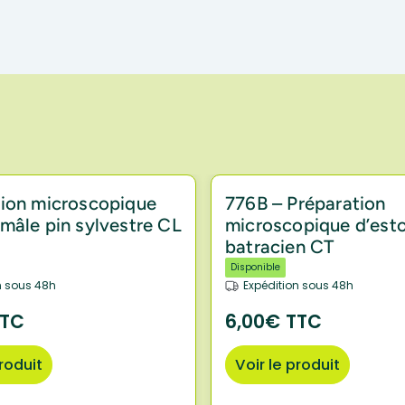
tion microscopique
776B – Préparation
mâle pin sylvestre CL
microscopique d’est
batracien CT
Disponible
n sous 48h
Expédition sous 48h
TTC
6,00€ TTC
produit
Voir le produit