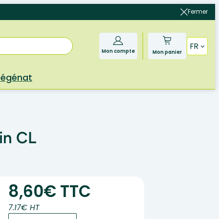
Fermer
FR
Mon compte
Mon panier
Bégénat
in CL
8,60€ TTC
7.17€ HT