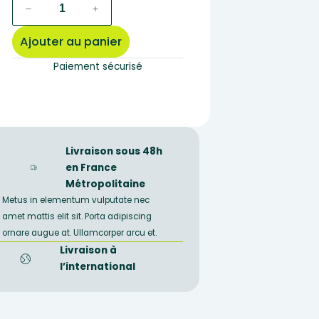
quantité
−
+
de
912D
Ajouter au panier
–
Préparation
Paiement sécurisé
microscopique
d'os
compact
sec
humain
Livraison sous 48h
CL
en France
Métropolitaine
Metus in elementum vulputate nec
amet mattis elit sit. Porta adipiscing
ornare augue at. Ullamcorper arcu et.
Livraison à
l’international