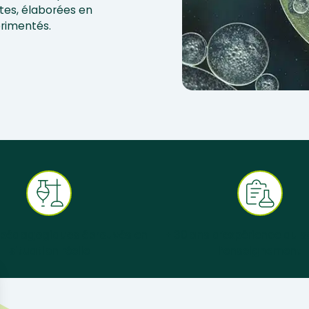
tes, élaborées en
érimentés.
 pédagogiques éprouvés en
+ 30 ans d’expérience au s
situation réelle
l’enseignement