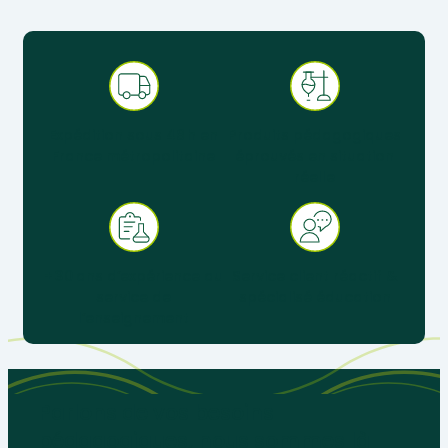
Expédition sous 48 h en
Produits pédagogiques
France métropolitaine
éprouvés en situation
réelle
+ 30 ans d’expérience au
Service client réactif &
service de
spécialisé éducation
l’enseignement
Parlons de vos besoins
pédagogiques, nous sommes là