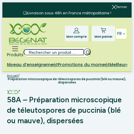
Aller
Fermer
au
Livraison sous 48h en France métropolitaine !
contenu
FR
Mon compte
Mon panier
Rechercher
Produits
Niveau d’enseignement
Promotions du moment
Meilleures 
Accueil
/
Préparation microscopique de téleutospores de puccinia (blé ou mauve),
dispersées
58A – Préparation microscopique
de téleutospores de puccinia (blé
ou mauve), dispersées