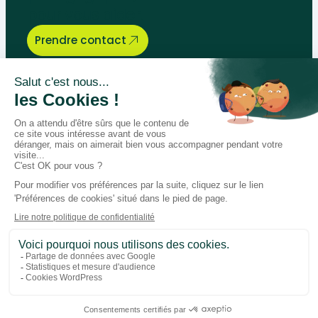
pour vous aider.
Prendre contact
Bégénat
Niveau d’enseignement
Actualités
Politique de retour
Paiement 100% sécurisé
Suivez-nous sur les réseaux
Facebook
Instagram
LinkedIn
Youtube
Conditions générales
Données personnelles