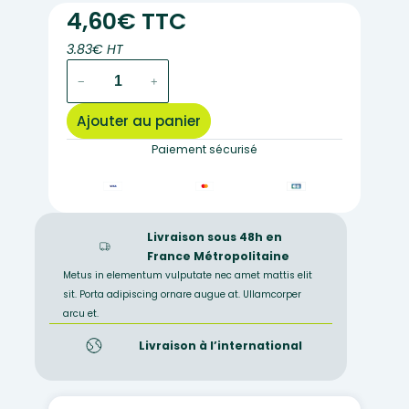
4,60€ TTC
3.83€ HT
quantité
−
+
de
58A
Ajouter au panier
–
Préparation
Paiement sécurisé
microscopique
de
téleutospores
de
Livraison sous 48h en
puccinia
France Métropolitaine
(blé
Metus in elementum vulputate nec amet mattis elit
ou
sit. Porta adipiscing ornare augue at. Ullamcorper
mauve),
arcu et.
dispersées
Livraison à l’international