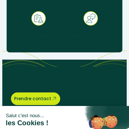
réelle
+ 30 ans d’expérience au
Service client réactif &
service de
spécialisé éducation
l’enseignement
Parlons de vos besoins
pédagogiques, nous sommes là
pour vous aider.
Prendre contact
Bégénat
Niveau d’enseignement