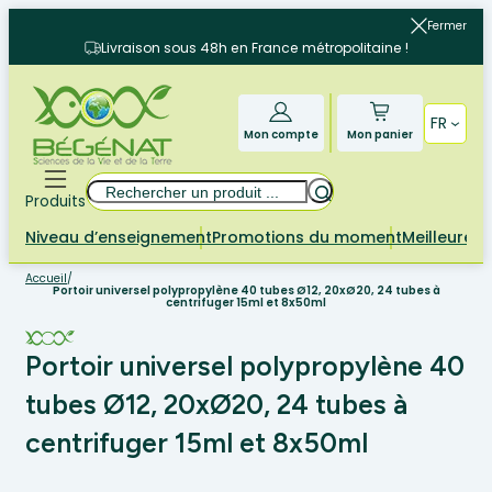
Aller
Fermer
au
Livraison sous 48h en France métropolitaine !
contenu
FR
Mon compte
Mon panier
Rechercher
Produits
Niveau d’enseignement
Promotions du moment
Meilleures 
Accueil
/
Portoir universel polypropylène 40 tubes Ø12, 20xØ20, 24 tubes à
centrifuger 15ml et 8x50ml
Portoir universel polypropylène 40
tubes Ø12, 20xØ20, 24 tubes à
centrifuger 15ml et 8x50ml