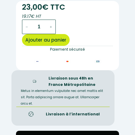
23,00€ TTC
19.17€ HT
quantité
−
+
de
Portoir
Ajouter au panier
universel
polypropylène
Paiement sécurisé
40
tubes
Ø12,
20xØ20,
Livraison sous 48h en
24
France Métropolitaine
tubes
Metus in elementum vulputate nec amet mattis elit
à
sit. Porta adipiscing ornare augue at. Ullamcorper
centrifuger
arcu et.
15ml
et
Livraison à l’international
8x50ml