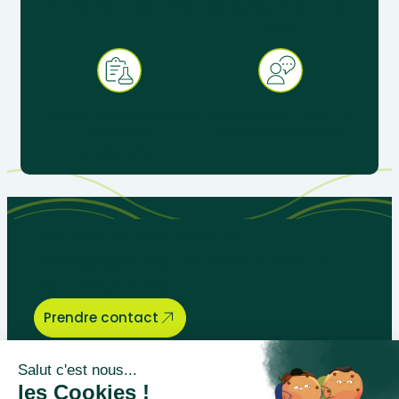
France métropolitaine
éprouvés en situation
réelle
+ 30 ans d’expérience au
Service client réactif &
service de
spécialisé éducation
l’enseignement
Parlons de vos besoins
pédagogiques, nous sommes là
pour vous aider.
Prendre contact
Bégénat