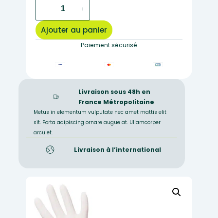
quantité
−
+
de
gants,
Ajouter au panier
latex
naturel
Paiement sécurisé
taille
S
(6-
7)
Livraison sous 48h en
France Métropolitaine
Metus in elementum vulputate nec amet mattis elit
sit. Porta adipiscing ornare augue at. Ullamcorper
arcu et.
Livraison à l’international