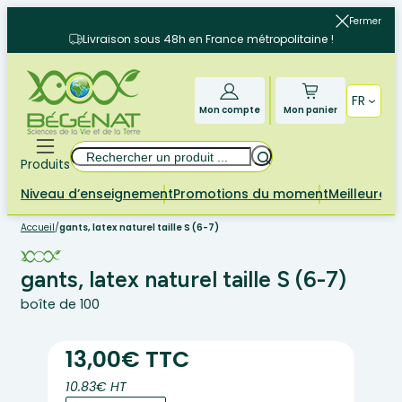
Aller
Fermer
au
Livraison sous 48h en France métropolitaine !
contenu
FR
Mon compte
Mon panier
Rechercher
Produits
Niveau d’enseignement
Promotions du moment
Meilleures 
Accueil
/
gants, latex naturel taille S (6-7)
gants, latex naturel taille S (6-7)
boîte de 100
13,00€ TTC
10.83€ HT