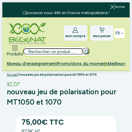
Aller
Fermer
au
Livraison sous 48h en France métropolitaine !
contenu
FR
Mon compte
Mon panier
Rechercher
Produits
Niveau d’enseignement
Promotions du moment
Meilleures 
Accueil
/
nouveau jeu de polarisation pour MT1050 et 1070
nouveau jeu de polarisation pour
MT1050 et 1070
75,00€ TTC
62.5€ HT