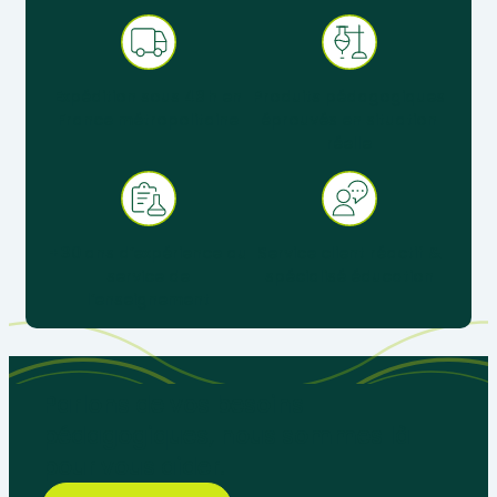
Expédition sous 48 h en
Produits pédagogiques
France métropolitaine
éprouvés en situation
réelle
+ 30 ans d’expérience au
Service client réactif &
service de
spécialisé éducation
l’enseignement
Parlons de vos besoins
pédagogiques, nous sommes là
pour vous aider.