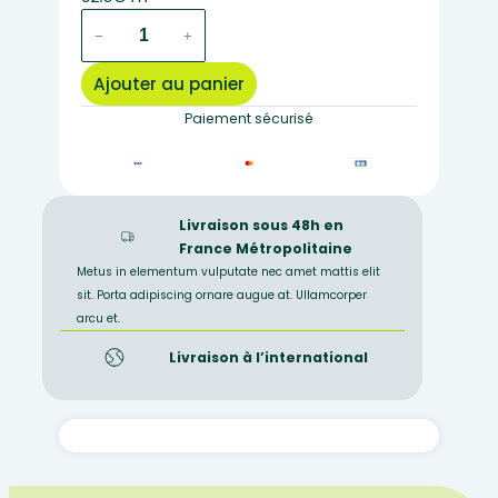
quantité
−
+
de
nouveau
Ajouter au panier
jeu
de
Paiement sécurisé
polarisation
pour
MT1050
et
Livraison sous 48h en
1070
France Métropolitaine
Metus in elementum vulputate nec amet mattis elit
sit. Porta adipiscing ornare augue at. Ullamcorper
arcu et.
Livraison à l’international