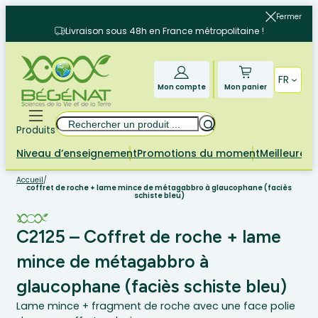
Aller
Fermer
au
Livraison sous 48h en France métropolitaine !
contenu
FR
Mon compte
Mon panier
Rechercher
Produits
Niveau d’enseignement
Promotions du moment
Meilleures 
Accueil
/
coffret de roche + lame mince de métagabbro à glaucophane (faciès
schiste bleu)
C2125 – Coffret de roche + lame
mince de métagabbro à
glaucophane (faciès schiste bleu)
Lame mince + fragment de roche avec une face polie