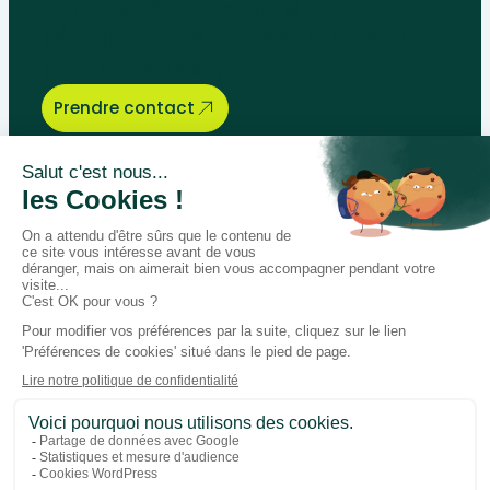
Parlons de vos besoins
pédagogiques, nous sommes là
pour vous aider.
Prendre contact
Bégénat
Niveau d’enseignement
Actualités
Politique de retour
Paiement 100% sécurisé
Suivez-nous sur les réseaux
Facebook
Instagram
LinkedIn
Youtube