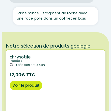
bleu)
Lame mince + fragment de roche avec
une face polie dans un coffret en bois
Notre sélection de produits géologie
chrysotile
Indisponible
Expédition sous 48h
12,00€ TTC
Voir le produit