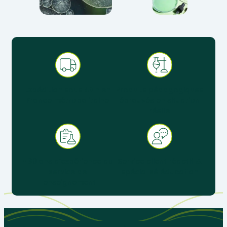
Expédition sous 48 h en
Produits pédagogiques
France métropolitaine
éprouvés en situation
réelle
+ 30 ans d’expérience au
Service client réactif &
service de
spécialisé éducation
l’enseignement