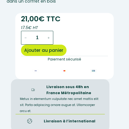
dans un coffret en bois
21,00€ TTC
17.5€ HT
quantité
−
+
de
C2125
Ajouter au panier
–
Coffret
Paiement sécurisé
de
roche
+
lame
Livraison sous 48h en
mince
France Métropolitaine
de
Metus in elementum vulputate nec amet mattis elit
métagabbro
sit. Porta adipiscing ornare augue at. Ullamcorper
à
arcu et.
glaucophane
(faciès
Livraison à l’international
schiste