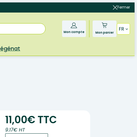
Fermer
FR
Mon compte
Mon panier
Bégénat
11,00€ TTC
9.17€ HT