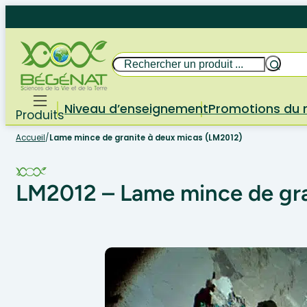
Aller
au
contenu
Rechercher
Niveau d’enseignement
Promotions du
Produits
Accueil
/
Lame mince de granite à deux micas (LM2012)
LM2012 – Lame mince de gra