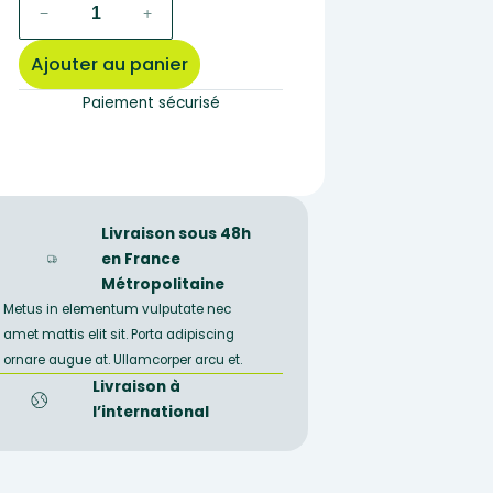
quantité
−
+
de
LM2012
Ajouter au panier
–
Lame
Paiement sécurisé
mince
de
granite
à
deux
Livraison sous 48h
micas
en France
Métropolitaine
Metus in elementum vulputate nec
amet mattis elit sit. Porta adipiscing
ornare augue at. Ullamcorper arcu et.
Livraison à
l’international