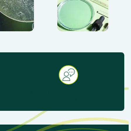
ervice de
Service client réactif & spécialisé
éducation