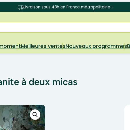
Livraison sous 48h en France métropolitaine !
 moment
Meilleures ventes
Nouveaux programmes
nite à deux micas