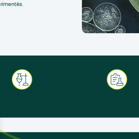
érimentés.
 pédagogiques éprouvés en
+ 30 ans d’expérience au s
situation réelle
l’enseignement