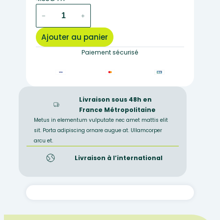
quantité
−
+
de
Matériel
Ajouter au panier
végétale
dans
Paiement sécurisé
l'alcool
COLLEMA
Livraison sous 48h en
France Métropolitaine
Metus in elementum vulputate nec amet mattis elit
sit. Porta adipiscing ornare augue at. Ullamcorper
arcu et.
Livraison à l’international