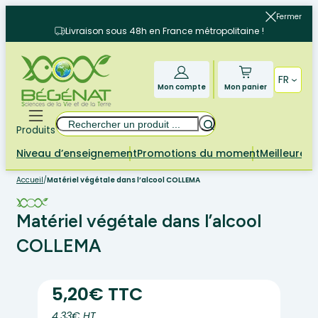
Aller
Fermer
au
Livraison sous 48h en France métropolitaine !
contenu
FR
Mon compte
Mon panier
Rechercher
Produits
Niveau d’enseignement
Promotions du moment
Meilleures 
Accueil
/
Matériel végétale dans l’alcool COLLEMA
Matériel végétale dans l’alcool
COLLEMA
5,20€ TTC
4.33€ HT