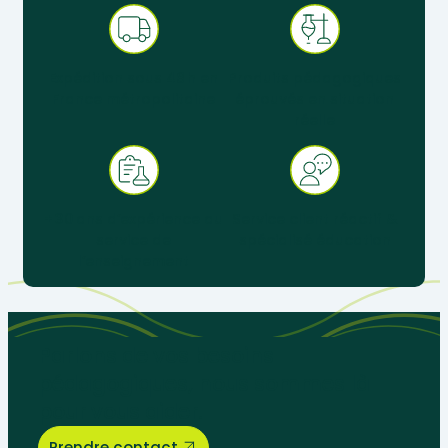
Expédition sous 48 h en
Produits pédagogiques
France métropolitaine
éprouvés en situation
réelle
+ 30 ans d’expérience au
Service client réactif &
service de
spécialisé éducation
l’enseignement
Parlons de vos besoins
pédagogiques, nous sommes là
pour vous aider.
Prendre contact