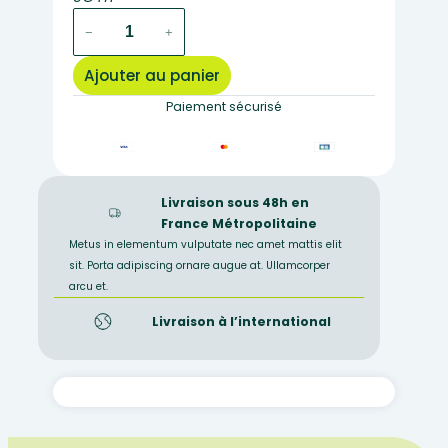
quantité
−
+
de
16B
Ajouter au panier
–
Préparation
Paiement sécurisé
microscopique
de
scenedesmus
Livraison sous 48h en
France Métropolitaine
Metus in elementum vulputate nec amet mattis elit
sit. Porta adipiscing ornare augue at. Ullamcorper
arcu et.
Livraison à l’international