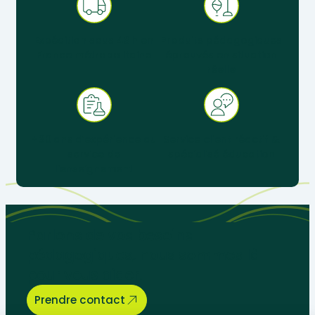
Expédition sous 48 h en
Produits pédagogiques
France métropolitaine
éprouvés en situation
réelle
+ 30 ans d’expérience au
Service client réactif &
service de
spécialisé éducation
l’enseignement
Parlons de vos besoins
pédagogiques, nous sommes là
pour vous aider.
Prendre contact