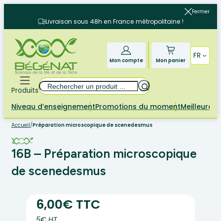
Aller
Fermer
au
Livraison sous 48h en France métropolitaine !
contenu
FR
Mon compte
Mon panier
Rechercher
Produits
Niveau d’enseignement
Promotions du moment
Meilleures 
Accueil
/
Préparation microscopique de scenedesmus
16B – Préparation microscopique
de scenedesmus
6,00€ TTC
5€ HT