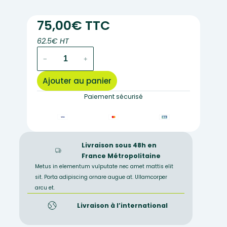
75,00€ TTC
62.5€ HT
quantité
−
+
de
MA917
Ajouter au panier
–
Squelette
Paiement sécurisé
véritable
de
poisson
Livraison sous 48h en
France Métropolitaine
Metus in elementum vulputate nec amet mattis elit
sit. Porta adipiscing ornare augue at. Ullamcorper
arcu et.
Livraison à l’international