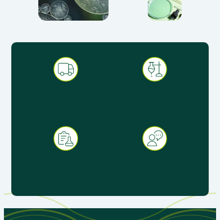
Expédition sous 48 h en
Produits pédagogiques
France métropolitaine
éprouvés en situation
réelle
+ 30 ans d’expérience au
Service client réactif &
service de
spécialisé éducation
l’enseignement