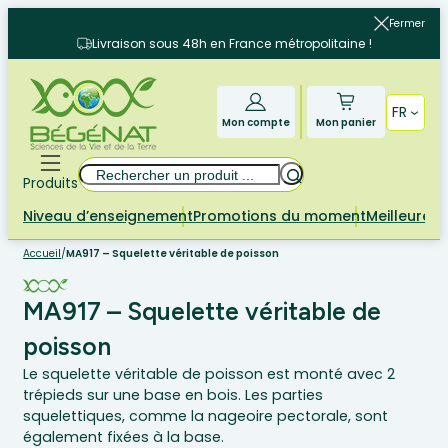
Aller
Fermer
au
Livraison sous 48h en France métropolitaine !
contenu
FR
Mon compte
Mon panier
Rechercher
Produits
Niveau d’enseignement
Promotions du moment
Meilleures 
Accueil
/
MA917 – Squelette véritable de poisson
MA917 – Squelette véritable de
poisson
Le squelette véritable de poisson est monté avec 2
trépieds sur une base en bois. Les parties
squelettiques, comme la nageoire pectorale, sont
également fixées à la base.