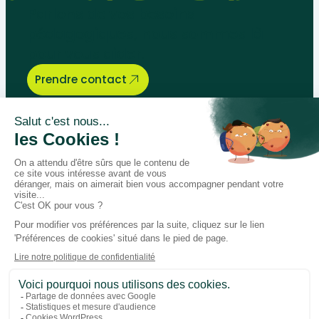
Parlons de vos besoins
pédagogiques, nous sommes là
pour vous aider.
Prendre contact
Bégénat
Niveau d’enseignement
Actualités
Politique de retour
Paiement 100% sécurisé
Suivez-nous sur les réseaux
Facebook
Instagram
LinkedIn
Youtube