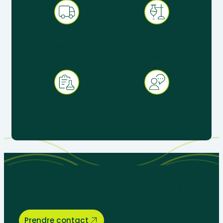
Expédition sous 48 h en
Produits pédagogiques
France métropolitaine
éprouvés en situation
réelle
+ 30 ans d’expérience au
Service client réactif &
service de
spécialisé éducation
l’enseignement
Parlons de vos besoins
pédagogiques, nous sommes là
pour vous aider.
Prendre contact