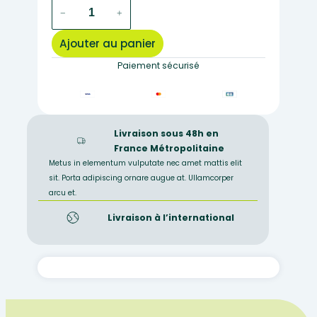
quantité
−
+
de
lames
Ajouter au panier
non
rodées,
Paiement sécurisé
bords
coupés
Livraison sous 48h en
France Métropolitaine
Metus in elementum vulputate nec amet mattis elit
sit. Porta adipiscing ornare augue at. Ullamcorper
arcu et.
Livraison à l’international