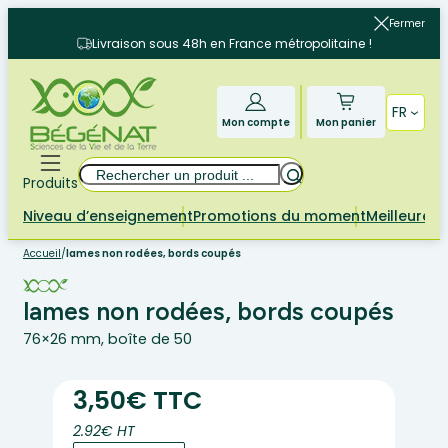
Aller
Fermer
au
Livraison sous 48h en France métropolitaine !
contenu
FR
Mon compte
Mon panier
Rechercher
Produits
Niveau d’enseignement
Promotions du moment
Meilleures 
Accueil
/
lames non rodées, bords coupés
lames non rodées, bords coupés
76×26 mm, boîte de 50
3,50€ TTC
2.92€ HT