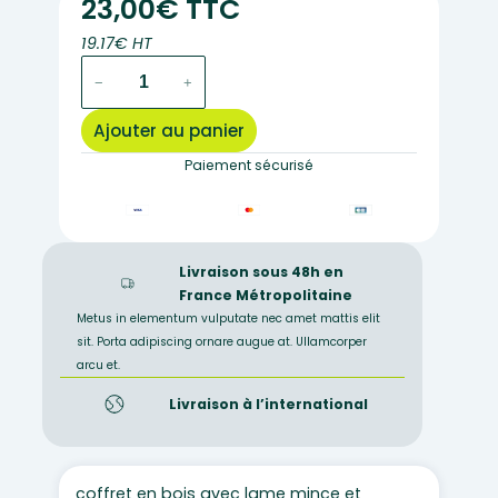
23,00€ TTC
19.17€ HT
quantité
−
+
de
CF2001
Ajouter au panier
–
Coffret
Paiement sécurisé
+
fiche
de
granite
Livraison sous 48h en
France Métropolitaine
Metus in elementum vulputate nec amet mattis elit
sit. Porta adipiscing ornare augue at. Ullamcorper
arcu et.
Livraison à l’international
coffret en bois avec lame mince et