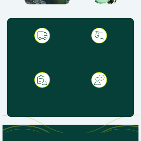
Expédition sous 48 h en
Produits pédagogiques
France métropolitaine
éprouvés en situation
réelle
+ 30 ans d’expérience au
Service client réactif &
service de
spécialisé éducation
l’enseignement
Parlons de vos besoins