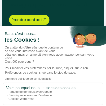
pédagogiques, nous sommes là
pour vous aider.
Prendre contact
Bégénat
Niveau d’enseignement
Actualités
Politique de retour
Paiement 100% sécurisé
Suivez-nous sur les réseaux
Facebook
Instagram
LinkedIn
Youtube
Conditions générales