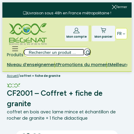
Aller
Fermer
au
Livraison sous 48h en France métropolitaine !
contenu
FR
Mon compte
Mon panier
Rechercher
Produits
Niveau d’enseignement
Promotions du moment
Meilleures 
Accueil
/
coffret + fiche de granite
CF2001 – Coffret + fiche de
granite
coffret en bois avec lame mince et échantillon de
rocher de granite + 1 fiche didactique