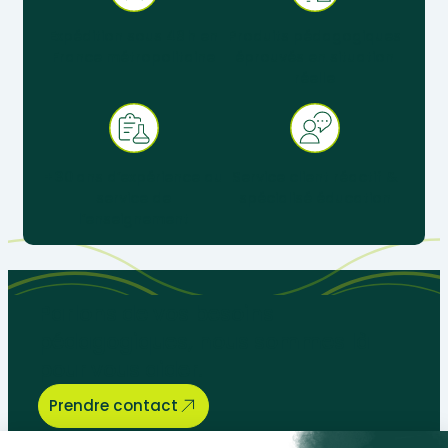
Expédition sous 48 h en
Produits pédagogiques
France métropolitaine
éprouvés en situation
réelle
+ 30 ans d’expérience au
Service client réactif &
service de
spécialisé éducation
l’enseignement
Parlons de vos besoins
pédagogiques, nous sommes là
pour vous aider.
Prendre contact