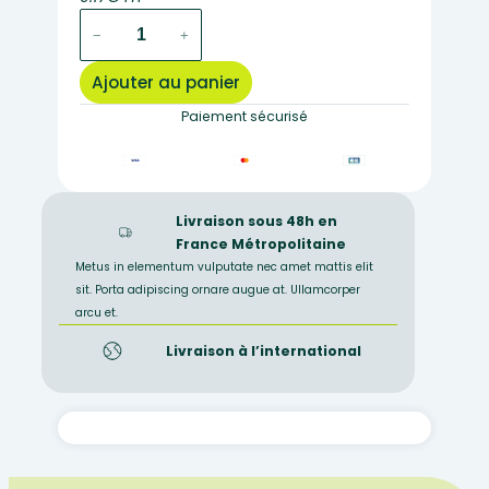
quantité
−
+
de
LM2106
Ajouter au panier
–
Lame
Paiement sécurisé
mince
de
cornéenne
noire
Livraison sous 48h en
France Métropolitaine
Metus in elementum vulputate nec amet mattis elit
sit. Porta adipiscing ornare augue at. Ullamcorper
arcu et.
Livraison à l’international