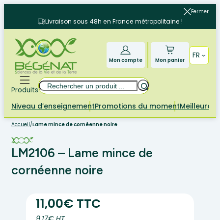
Aller
Fermer
au
Livraison sous 48h en France métropolitaine !
contenu
FR
Mon compte
Mon panier
Rechercher
Produits
Niveau d’enseignement
Promotions du moment
Meilleures 
Accueil
/
Lame mince de cornéenne noire
LM2106 – Lame mince de
cornéenne noire
11,00€ TTC
9.17€ HT