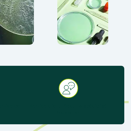
ervice de
Service client réactif & spécialisé
éducation