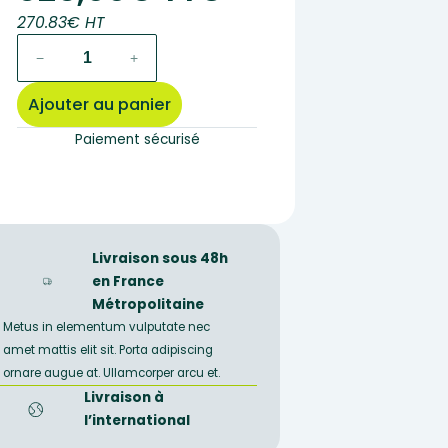
270.83€ HT
quantité
−
+
de
caméra
Ajouter au panier
numerique
OPTIKAM,
Paiement sécurisé
résolution
3,14
Mpixels
Livraison sous 48h
en France
Métropolitaine
Metus in elementum vulputate nec
amet mattis elit sit. Porta adipiscing
ornare augue at. Ullamcorper arcu et.
Livraison à
l’international