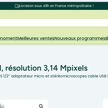
Livraison sous 48h en France métropolitaine !
 moment
Meilleures ventes
Nouveaux programmes
résolution 3,14 Mpixels
OS 1/2″ adaptateur micro et stéréomicroscopes cable USB l