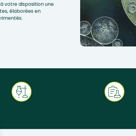
à votre disposition une
tes, élaborées en
érimentés.
 pédagogiques éprouvés en
+ 30 ans d’expérience au s
situation réelle
l’enseignement