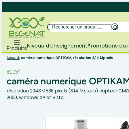
Aller
au
contenu
Rechercher
Niveau d’enseignement
Promotions du
Produits
Accueil
/
caméra numerique OPTIKAM, résolution 3,14 Mpixels
caméra numerique OPTIKAM, 
résolution 2048×1536 pixels (3,14 Mpixels) capteur CM
2000, windows XP et Vista