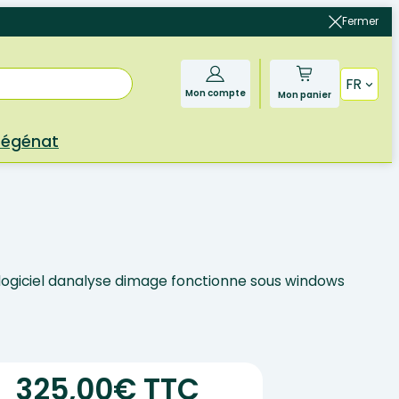
Fermer
FR
Mon compte
Mon panier
Bégénat
ogiciel danalyse dimage fonctionne sous windows
325,00€ TTC