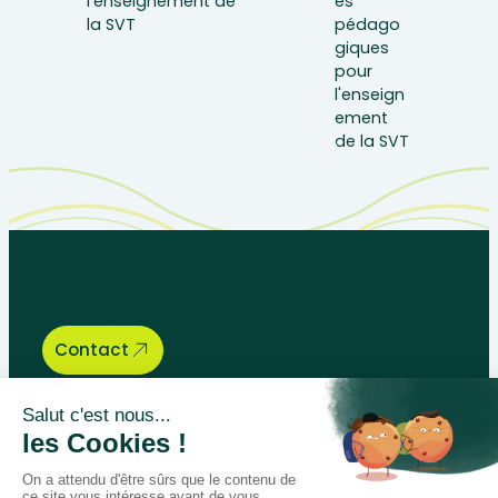
Let’s talk about your educational
needs, we are here to help.
Contact
Bégénat
Level of education
News