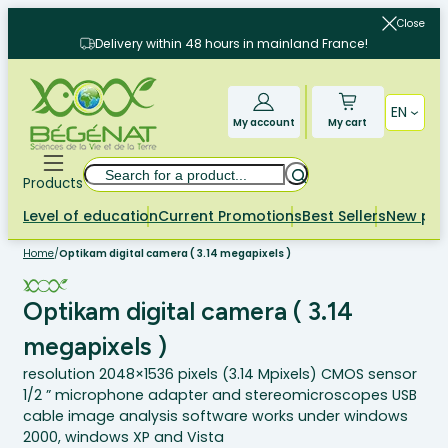
Skip
Close
to
Delivery within 48 hours in mainland France!
content
EN
My account
My cart
Search
Products
Level of education
Current Promotions
Best Sellers
New pr
Home
/
Optikam digital camera ( 3.14 megapixels )
Optikam digital camera ( 3.14
megapixels )
resolution 2048×1536 pixels (3.14 Mpixels) CMOS sensor
1/2 ” microphone adapter and stereomicroscopes USB
cable image analysis software works under windows
2000, windows XP and Vista