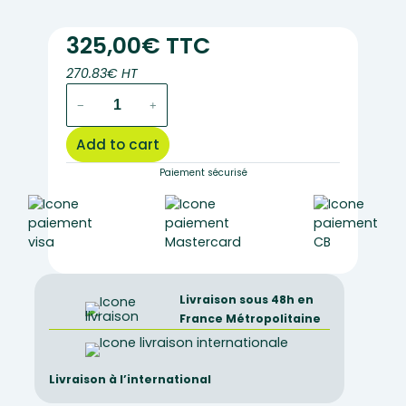
325,00€ TTC
270.83€ HT
Optikam
−
+
digital
camera
Add to cart
(
3.14
Paiement sécurisé
megapixels
)
quantity
Livraison sous 48h en
France Métropolitaine
Livraison à l’international