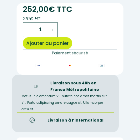
252,00€ TTC
210€ HT
quantité
−
+
de
caméra
Ajouter au panier
numérique
euromex
Paiement sécurisé
2
mégapixels
Livraison sous 48h en
France Métropolitaine
Metus in elementum vulputate nec amet mattis elit
sit. Porta adipiscing ornare augue at. Ullamcorper
arcu et.
Livraison à l’international