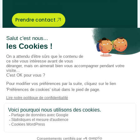
pour vous aider.
Prendre contact
Bégénat
Niveau d’enseignement
Actualités
Politique de retour
Paiement 100% sécurisé
Suivez-nous sur les réseaux
Facebook
Instagram
LinkedIn
Youtube
Conditions générales
Données personnelles