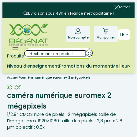
Aller
Fermer
au
Livraison sous 48h en France métropolitaine !
contenu
FR
Mon compte
Mon panier
Rechercher
Produits
Niveau d’enseignement
Promotions du moment
Meilleures 
Accueil
/
caméra numérique euromex 2 mégapixels
caméra numérique euromex 2
mégapixels
1/2,9″ CMOS nbre de pixels : 2 mégapixels taille de
l’image : max 1920×1080 taille des pixels : 2,8 µm x 2.8
µm objectif : 0.5x