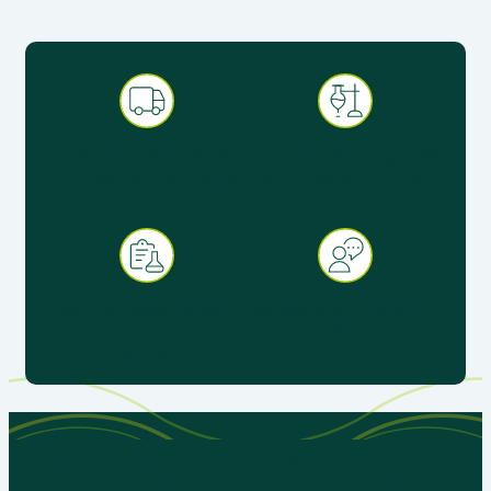
Expédition sous 48 h en
Produits pédagogiques
France métropolitaine
éprouvés en situation
réelle
+ 30 ans d’expérience au
Service client réactif &
service de
spécialisé éducation
l’enseignement
Parlons de vos besoins
pédagogiques, nous sommes là