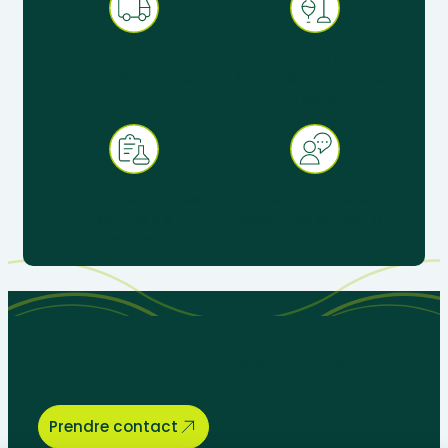
Expédition sous 48 h en
Produits pédagogiques
France métropolitaine
éprouvés en situation
réelle
+ 30 ans d’expérience au
Service client réactif &
service de
spécialisé éducation
l’enseignement
Parlons de vos besoins
pédagogiques, nous sommes là
pour vous aider.
Prendre contact