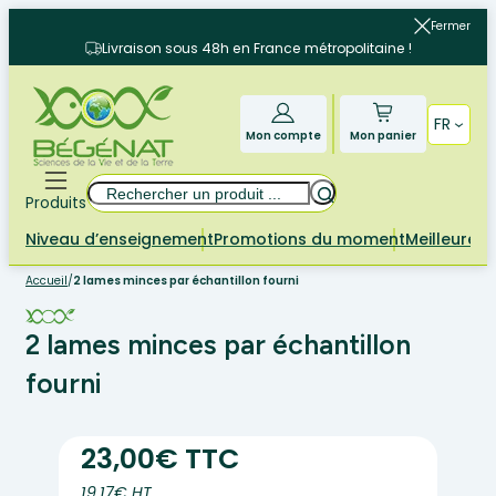
Aller
Fermer
au
Livraison sous 48h en France métropolitaine !
contenu
FR
Mon compte
Mon panier
Rechercher
Produits
Niveau d’enseignement
Promotions du moment
Meilleures 
Accueil
/
2 lames minces par échantillon fourni
2 lames minces par échantillon
fourni
23,00€ TTC
19.17€ HT