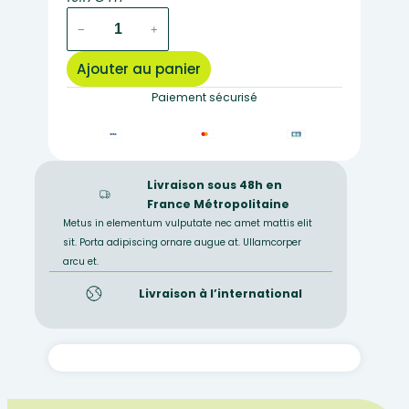
quantité
−
+
de
2
Ajouter au panier
lames
minces
Paiement sécurisé
par
échantillon
fourni
Livraison sous 48h en
France Métropolitaine
Metus in elementum vulputate nec amet mattis elit
sit. Porta adipiscing ornare augue at. Ullamcorper
arcu et.
Livraison à l’international