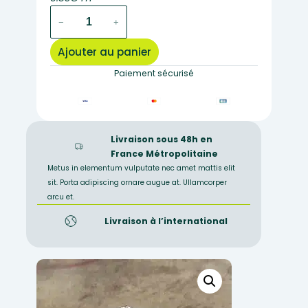
quantité
−
+
de
fragment
Ajouter au panier
scié
de
Paiement sécurisé
Métagabbro
à
Glaucophane
Livraison sous 48h en
France Métropolitaine
Metus in elementum vulputate nec amet mattis elit
sit. Porta adipiscing ornare augue at. Ullamcorper
arcu et.
Livraison à l’international