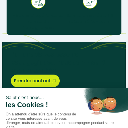
+ 30 ans d’expérience au
Service client réactif &
service de
spécialisé éducation
l’enseignement
Parlons de vos besoins
pédagogiques, nous sommes là
pour vous aider.
Prendre contact
Bégénat
Niveau d’enseignement
Actualités
Politique de retour