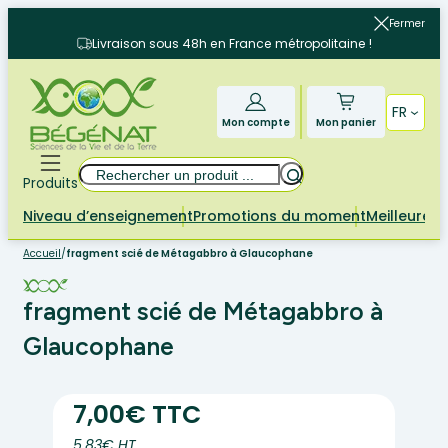
Aller
Fermer
au
Livraison sous 48h en France métropolitaine !
contenu
FR
Mon compte
Mon panier
Rechercher
Produits
Niveau d’enseignement
Promotions du moment
Meilleures 
Accueil
/
fragment scié de Métagabbro à Glaucophane
fragment scié de Métagabbro à
Glaucophane
7,00€ TTC
5.83€ HT