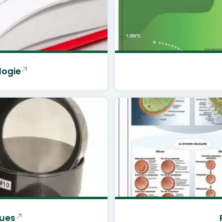
logie
ques