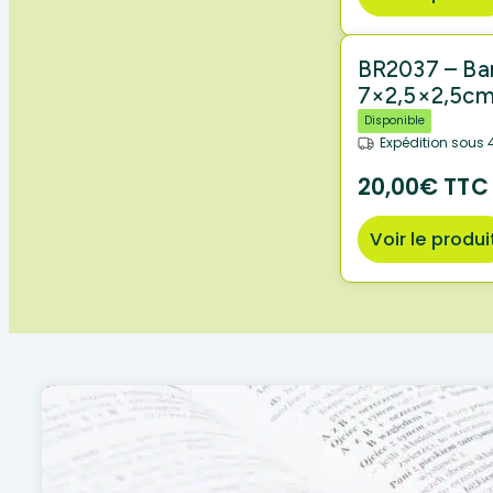
BR2037 – Bar
7×2,5×2,5c
Disponible
Expédition sous 
20,00€ TTC
Voir le produi