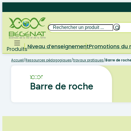
Aller
au
contenu
Rechercher
Niveau d’enseignement
Promotions du
Produits
Accueil
/
Ressources pédagogiques
/
travaux pratiques
/
Barre de roch
Barre de roche