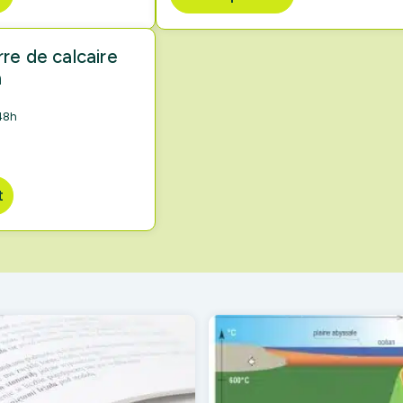
re de calcaire
m
48h
t