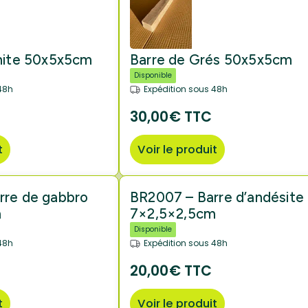
anite 50x5x5cm
Barre de Grés 50x5x5cm
Disponible
48h
Expédition sous 48h
30,00€ TTC
t
Voir le produit
rre de gabbro
BR2007 – Barre d’andésite
m
7×2,5×2,5cm
Disponible
48h
Expédition sous 48h
20,00€ TTC
t
Voir le produit