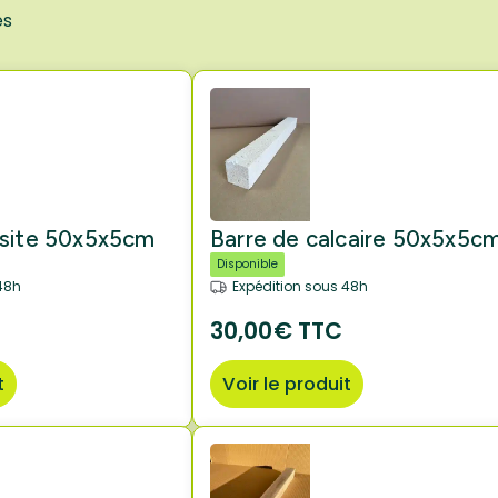
és
ésite 50x5x5cm
Barre de calcaire 50x5x5c
Disponible
48h
Expédition sous 48h
30,00€ TTC
t
Voir le produit