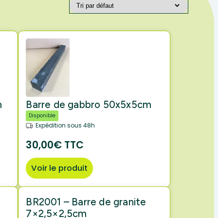
m
Barre de gabbro 50x5x5cm
Disponible
Expédition sous 48h
30,00€ TTC
Voir le produit
BR2001 – Barre de granite
7×2,5×2,5cm