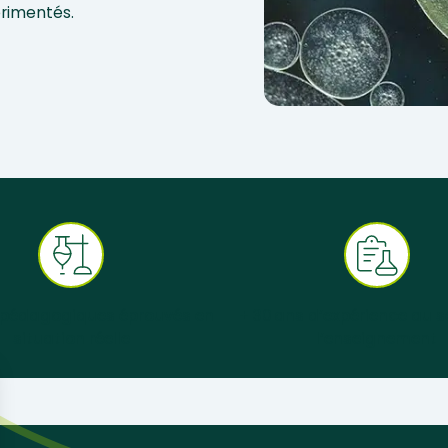
érimentés.
 pédagogiques éprouvés en
+ 30 ans d’expérience au s
situation réelle
l’enseignement