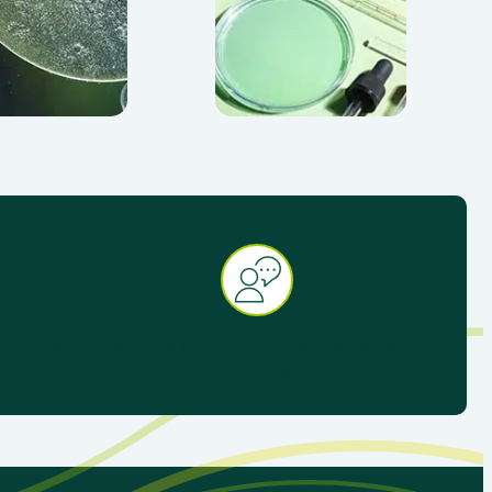
ervice de
Service client réactif & spécialisé
éducation