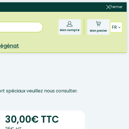
Fermer
FR
Mon compte
Mon panier
Bégénat
rt spéciaux veuillez nous consulter.
30,00€ TTC
25€ HT