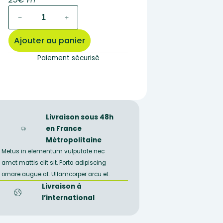
quantité
−
+
de
Barre
Ajouter au panier
d'Andésite
50x5x5cm
Paiement sécurisé
Livraison sous 48h
en France
Métropolitaine
Metus in elementum vulputate nec
amet mattis elit sit. Porta adipiscing
ornare augue at. Ullamcorper arcu et.
Livraison à
l’international