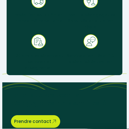
Expédition sous 48 h en
Produits pédagogiques
France métropolitaine
éprouvés en situation
réelle
+ 30 ans d’expérience au
Service client réactif &
service de
spécialisé éducation
l’enseignement
Parlons de vos besoins
pédagogiques, nous sommes là
pour vous aider.
Prendre contact