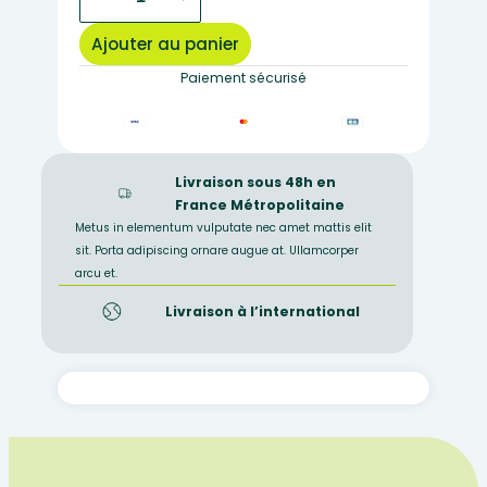
de
rouge
Ajouter au panier
crésol
0,02%
Paiement sécurisé
25ml
Livraison sous 48h en
France Métropolitaine
Metus in elementum vulputate nec amet mattis elit
sit. Porta adipiscing ornare augue at. Ullamcorper
arcu et.
Livraison à l’international