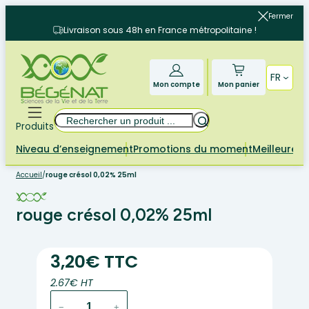
Aller
Fermer
au
Livraison sous 48h en France métropolitaine !
contenu
FR
Mon compte
Mon panier
Rechercher
Produits
Niveau d’enseignement
Promotions du moment
Meilleures 
Accueil
/
rouge crésol 0,02% 25ml
rouge crésol 0,02% 25ml
3,20€ TTC
2.67€ HT
quantité
−
+