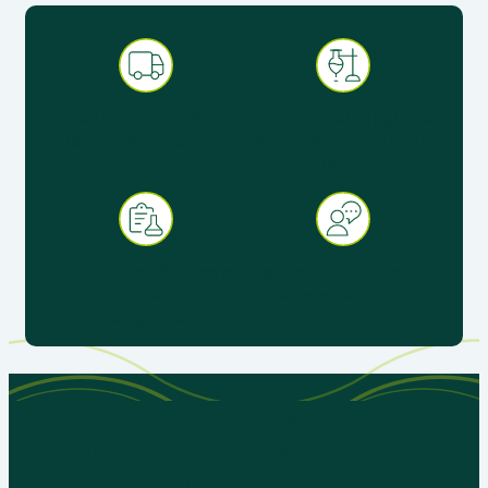
Expédition sous 48 h en
Produits pédagogiques
France métropolitaine
éprouvés en situation
réelle
+ 30 ans d’expérience au
Service client réactif &
service de
spécialisé éducation
l’enseignement
Parlons de vos besoins
pédagogiques, nous sommes là
pour vous aider.