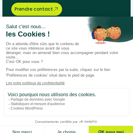
Prendre contact
Bégénat
Niveau d’enseignement
Actualités
Politique de retour
Paiement 100% sécurisé
Suivez-nous sur les réseaux
Facebook
Instagram
LinkedIn
Youtube
Conditions générales
Données personnelles
Gestion des cookies
Ajouter au panier