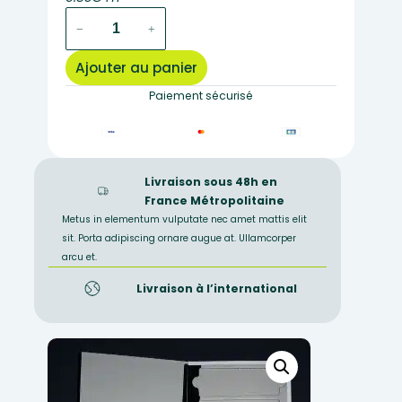
quantité
−
+
de
MT046
Ajouter au panier
–
Rangement
Paiement sécurisé
carton
rigide
plat
pour
Livraison sous 48h en
10
France Métropolitaine
preps
Metus in elementum vulputate nec amet mattis elit
sit. Porta adipiscing ornare augue at. Ullamcorper
arcu et.
Livraison à l’international