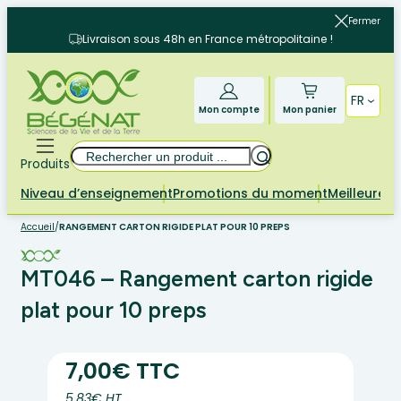
Aller
Fermer
au
Livraison sous 48h en France métropolitaine !
contenu
FR
Mon compte
Mon panier
Rechercher
Produits
Niveau d’enseignement
Promotions du moment
Meilleures 
Accueil
/
RANGEMENT CARTON RIGIDE PLAT POUR 10 PREPS
MT046 – Rangement carton rigide
plat pour 10 preps
7,00€ TTC
5.83€ HT