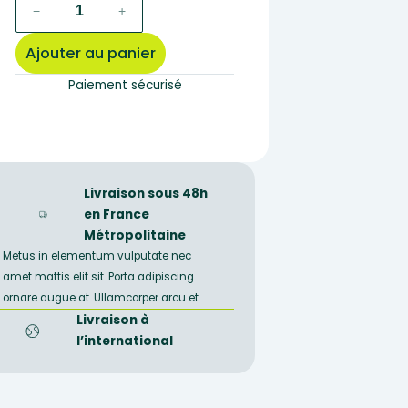
quantité
−
+
de
790E
Ajouter au panier
–
Préparation
Paiement sécurisé
microscopique
Peau
réaction
inflammatoire
Livraison sous 48h
en France
Métropolitaine
Metus in elementum vulputate nec
amet mattis elit sit. Porta adipiscing
ornare augue at. Ullamcorper arcu et.
Livraison à
l’international