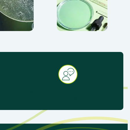
ervice de
Service client réactif & spécialisé
éducation