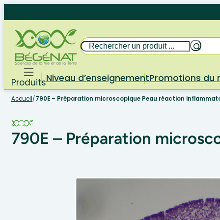
Aller
au
contenu
Rechercher
Niveau d’enseignement
Promotions du
Produits
Accueil
/
790E – Préparation microscopique Peau réaction inflammato
790E – Préparation microsco