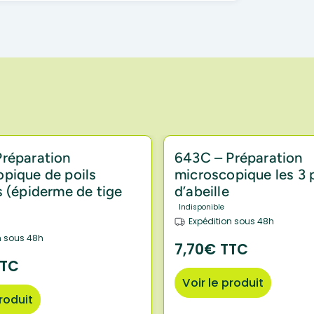
Préparation
643C – Préparation
pique de poils
microscopique les 3 
s (épiderme de tige
d’abeille
Indisponible
Expédition sous 48h
n sous 48h
7,70€ TTC
TTC
Voir le produit
produit