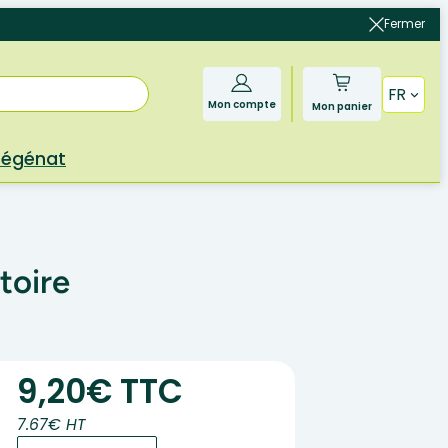
Fermer
FR
Mon compte
Mon panier
Bégénat
toire
9,20€ TTC
7.67€ HT