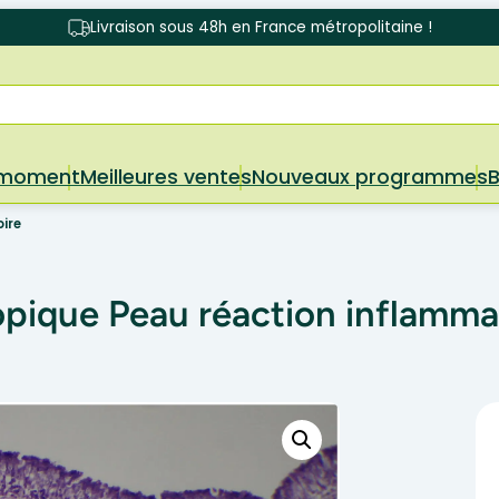
Livraison sous 48h en France métropolitaine !
 moment
Meilleures ventes
Nouveaux programmes
ire
pique Peau réaction inflamma