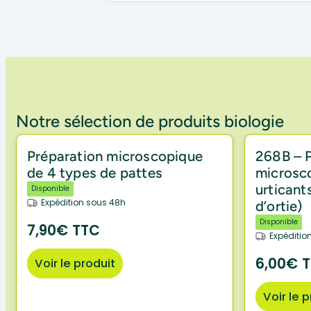
Notre sélection de produits biologie
Préparation microscopique
268B – 
de 4 types de pattes
microsco
urticant
Disponible
Expédition sous 48h
d’ortie)
Disponible
7,90€ TTC
Expéditio
6,00€ 
Voir le produit
Voir le 