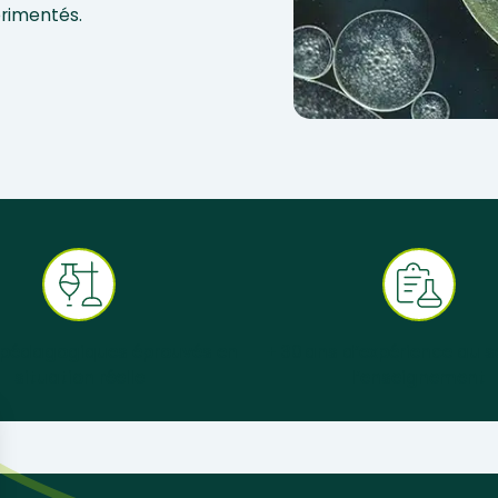
érimentés.
 pédagogiques éprouvés en
+ 30 ans d’expérience au s
situation réelle
l’enseignement