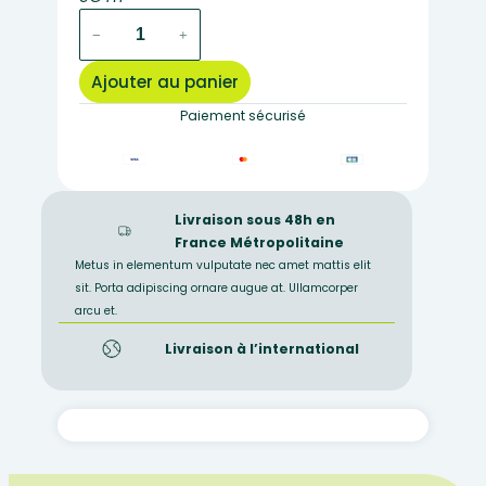
quantité
−
+
de
821B
Ajouter au panier
–
Préparation
Paiement sécurisé
microscopique
de
rate
CT
Livraison sous 48h en
(porc)
France Métropolitaine
Metus in elementum vulputate nec amet mattis elit
sit. Porta adipiscing ornare augue at. Ullamcorper
arcu et.
Livraison à l’international