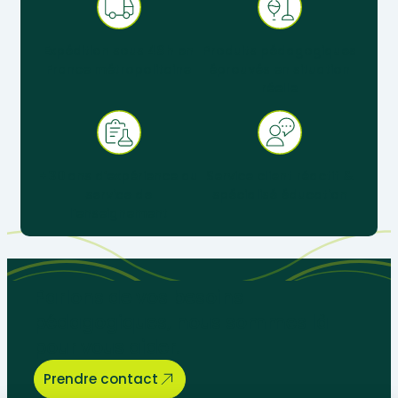
Expédition sous 48 h en
Produits pédagogiques
France métropolitaine
éprouvés en situation
réelle
+ 30 ans d’expérience au
Service client réactif &
service de
spécialisé éducation
l’enseignement
Parlons de vos besoins
pédagogiques, nous sommes là
pour vous aider.
Prendre contact