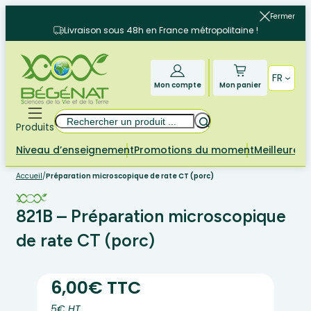
Aller
Fermer
au
Livraison sous 48h en France métropolitaine !
contenu
FR
Mon compte
Mon panier
Rechercher
Produits
Niveau d’enseignement
Promotions du moment
Meilleures 
Accueil
/
Préparation microscopique de rate CT (porc)
821B – Préparation microscopique
de rate CT (porc)
6,00€ TTC
5€ HT