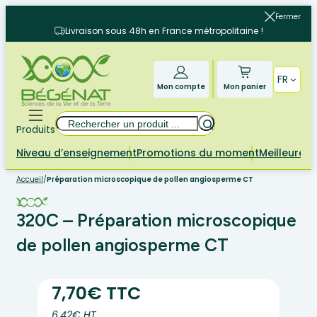
Aller
Fermer
au
Livraison sous 48h en France métropolitaine !
contenu
FR
Mon compte
Mon panier
Rechercher
Produits
Niveau d’enseignement
Promotions du moment
Meilleures 
Accueil
/
Préparation microscopique de pollen angiosperme CT
320C – Préparation microscopique
de pollen angiosperme CT
7,70€ TTC
6.42€ HT