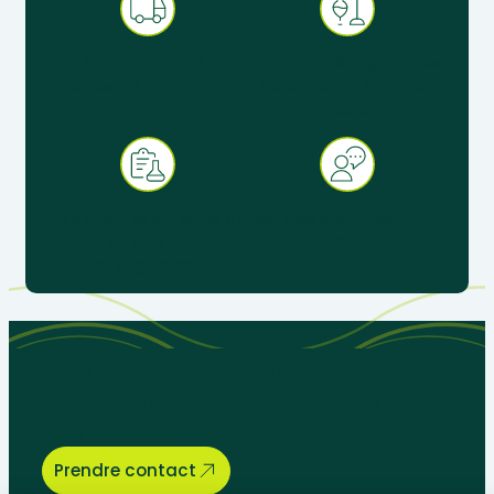
Expédition sous 48 h en
Produits pédagogiques
France métropolitaine
éprouvés en situation
réelle
+ 30 ans d’expérience au
Service client réactif &
service de
spécialisé éducation
l’enseignement
Parlons de vos besoins
pédagogiques, nous sommes là
pour vous aider.
Prendre contact