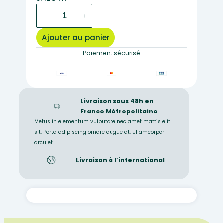
quantité
−
+
de
320C
Ajouter au panier
–
Préparation
Paiement sécurisé
microscopique
de
pollen
angiosperme
Livraison sous 48h en
CT
France Métropolitaine
Metus in elementum vulputate nec amet mattis elit
sit. Porta adipiscing ornare augue at. Ullamcorper
arcu et.
Livraison à l’international