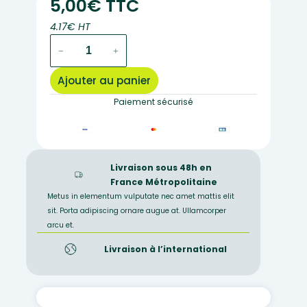
5,00€ TTC
4.17€ HT
quantité
−
+
de
MP28
Ajouter au panier
–
Pollen
Paiement sécurisé
en
suspension
d'orme
Livraison sous 48h en
France Métropolitaine
Metus in elementum vulputate nec amet mattis elit
sit. Porta adipiscing ornare augue at. Ullamcorper
arcu et.
Livraison à l’international