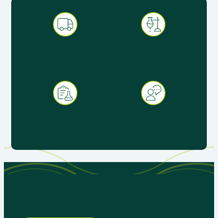
Expédition sous 48 h en
Produits pédagogiques
France métropolitaine
éprouvés en situation
réelle
+ 30 ans d’expérience au
Service client réactif &
service de
spécialisé éducation
l’enseignement
Parlons de vos besoins
pédagogiques, nous sommes là
pour vous aider.