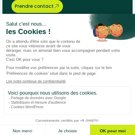
Prendre contact
Bégénat
Niveau d’enseignement
Actualités
Politique de retour
Paiement 100% sécurisé
Suivez-nous sur les réseaux
Facebook
Instagram
LinkedIn
Youtube
Conditions générales
Données personnelles
Gestion des cookies
Ajouter au panier