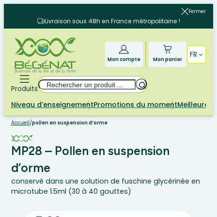
Aller
Fermer
au
Livraison sous 48h en France métropolitaine !
contenu
FR
Mon compte
Mon panier
Rechercher
Produits
Niveau d’enseignement
Promotions du moment
Meilleures 
Accueil
/
pollen en suspension d’orme
MP28 – Pollen en suspension
d’orme
conservé dans une solution de fuschine glycérinée en
microtube 1.5ml (30 à 40 gouttes)