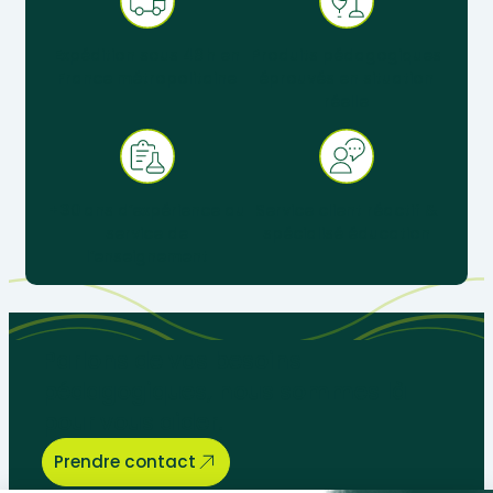
Expédition sous 48 h en
Produits pédagogiques
France métropolitaine
éprouvés en situation
réelle
+ 30 ans d’expérience au
Service client réactif &
service de
spécialisé éducation
l’enseignement
Parlons de vos besoins
pédagogiques, nous sommes là
pour vous aider.
Prendre contact