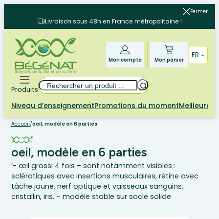
Aller
Fermer
au
Livraison sous 48h en France métropolitaine !
contenu
FR
Mon compte
Mon panier
Rechercher
Produits
Niveau d’enseignement
Promotions du moment
Meilleures 
Accueil
/
oeil, modèle en 6 parties
oeil, modèle en 6 parties
‘- œil grossi 4 fois – sont notamment visibles :
sclérotiques avec insertions musculaires, rétine avec
tâche jaune, nerf optique et vaisseaux sanguins,
cristallin, iris. – modèle stable sur socle solide