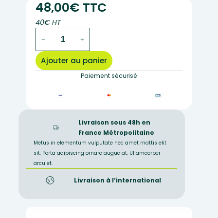
48,00€ TTC
40€ HT
quantité
−
+
de
oeil,
Ajouter au panier
modèle
en
Paiement sécurisé
6
parties
Livraison sous 48h en
France Métropolitaine
Metus in elementum vulputate nec amet mattis elit
sit. Porta adipiscing ornare augue at. Ullamcorper
arcu et.
Livraison à l’international