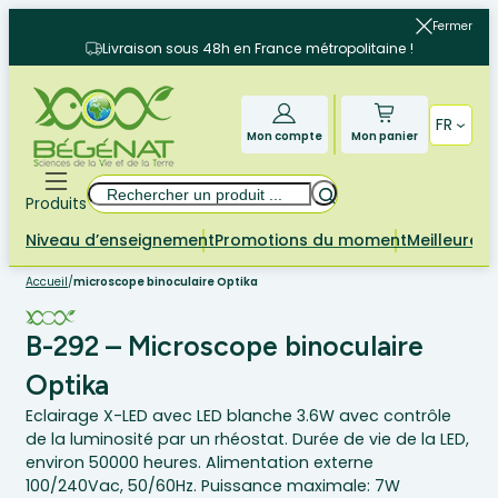
Aller
Fermer
au
Livraison sous 48h en France métropolitaine !
contenu
FR
Mon compte
Mon panier
Rechercher
Produits
Niveau d’enseignement
Promotions du moment
Meilleures 
Accueil
/
microscope binoculaire Optika
B-292 – Microscope binoculaire
Optika
Eclairage X-LED avec LED blanche 3.6W avec contrôle
de la luminosité par un rhéostat. Durée de vie de la LED,
environ 50000 heures. Alimentation externe
100/240Vac, 50/60Hz. Puissance maximale: 7W