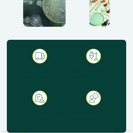
Expédition sous 48 h en
Produits pédagogiques
France métropolitaine
éprouvés en situation
réelle
+ 30 ans d’expérience au
Service client réactif &
service de
spécialisé éducation
l’enseignement