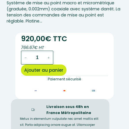
Système de mise au point macro et micrométrique
(graduée, 0.002mm) coaxiale avec système darrêt. La
tension des commandes de mise au point est
réglable. Platine…
920,00€ TTC
766.67€ HT
quantité
−
+
de
B-
Ajouter au panier
292
–
Paiement sécurisé
Microscope
binoculaire
Optika
Livraison sous 48h en
France Métropolitaine
Metus in elementum vulputate nec amet mattis elit
sit. Porta adipiscing ornare augue at. Ullamcorper