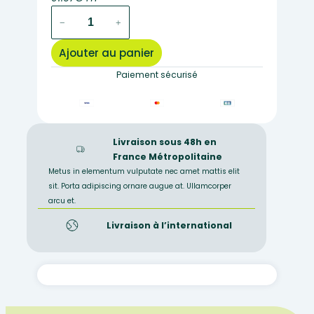
quantité
−
+
de
MAXI-
Ajouter au panier
COLLECTION
MONOHYBRIDISME
Paiement sécurisé
Livraison sous 48h en
France Métropolitaine
Metus in elementum vulputate nec amet mattis elit
sit. Porta adipiscing ornare augue at. Ullamcorper
arcu et.
Livraison à l’international