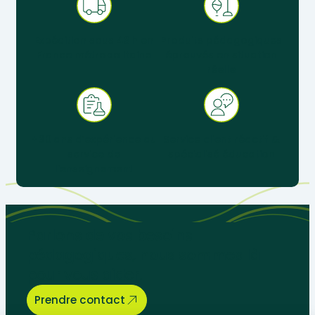
Expédition sous 48 h en
Produits pédagogiques
France métropolitaine
éprouvés en situation
réelle
+ 30 ans d’expérience au
Service client réactif &
service de
spécialisé éducation
l’enseignement
Parlons de vos besoins
pédagogiques, nous sommes là
pour vous aider.
Prendre contact