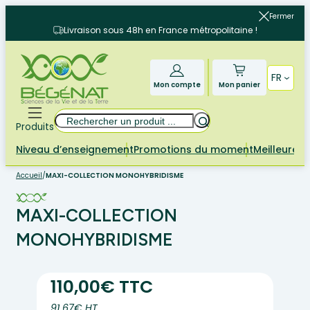
Aller
Fermer
au
Livraison sous 48h en France métropolitaine !
contenu
FR
Mon compte
Mon panier
Rechercher
Produits
Niveau d’enseignement
Promotions du moment
Meilleures 
Accueil
/
MAXI-COLLECTION MONOHYBRIDISME
MAXI-COLLECTION
MONOHYBRIDISME
110,00€ TTC
91.67€ HT