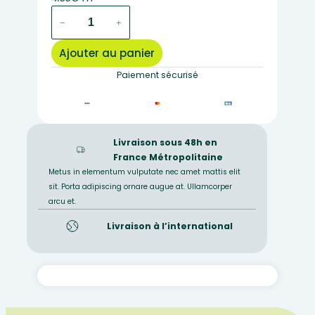
quantité
−
+
de
Matériel
Ajouter au panier
végétale
dans
Paiement sécurisé
l'alcool
TIGE
JONC
Livraison sous 48h en
France Métropolitaine
Metus in elementum vulputate nec amet mattis elit
sit. Porta adipiscing ornare augue at. Ullamcorper
arcu et.
Livraison à l’international