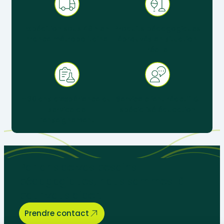
Expédition sous 48 h en
Produits pédagogiques
France métropolitaine
éprouvés en situation
réelle
+ 30 ans d’expérience au
Service client réactif &
service de
spécialisé éducation
l’enseignement
Parlons de vos besoins
pédagogiques, nous sommes là
pour vous aider.
Prendre contact