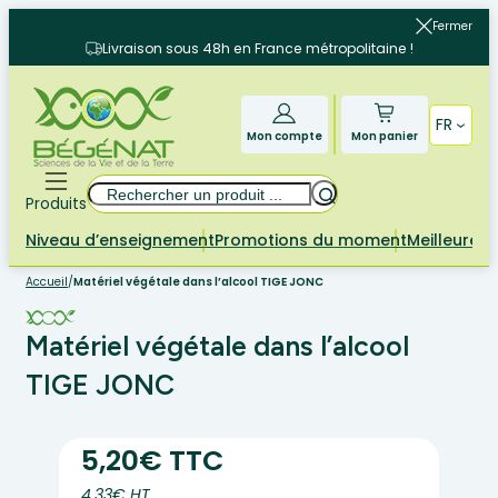
Aller
Fermer
au
Livraison sous 48h en France métropolitaine !
contenu
FR
Mon compte
Mon panier
Rechercher
Produits
Niveau d’enseignement
Promotions du moment
Meilleures 
Accueil
/
Matériel végétale dans l’alcool TIGE JONC
Matériel végétale dans l’alcool
TIGE JONC
5,20€ TTC
4.33€ HT