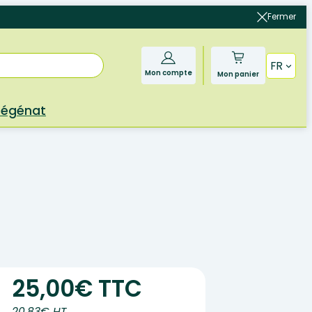
Fermer
FR
Mon compte
Mon panier
Bégénat
25,00€ TTC
20.83€ HT