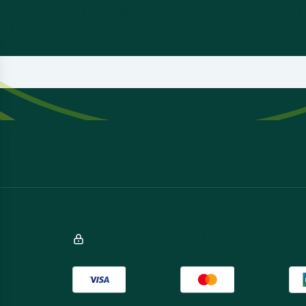
 pédagogiques éprouvés en
+ 30 ans d’expérience au s
situation réelle
l’enseignement
ques, nous sommes là pour vous aid
Paiement 100% sécurisé