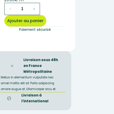
quantité
−
+
de
R2018
Ajouter au panier
–
Lot
Paiement sécurisé
de
12
roches
identiques
ordanchites
Livraison sous 48h
en France
Métropolitaine
Metus in elementum vulputate nec
amet mattis elit sit. Porta adipiscing
ornare augue at. Ullamcorper arcu et.
Livraison à
l’international