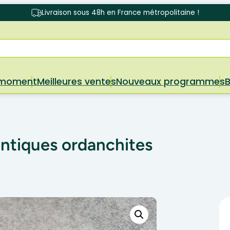
Livraison sous 48h en France métropolitaine !
 moment
Meilleures ventes
Nouveaux programmes
entiques ordanchites