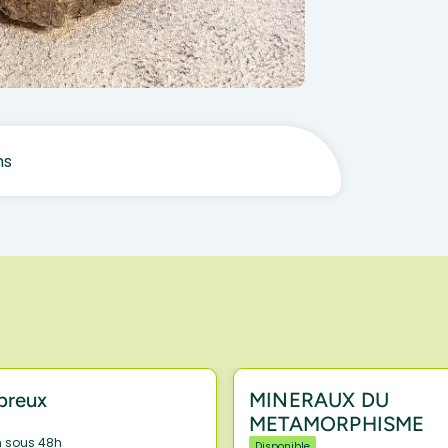
ms
breux
MINERAUX DU
METAMORPHISME
n sous 48h
Disponible