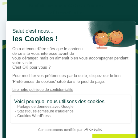
Expédition sous 48 h en France
Produits
métropolitaine
Parlons de vos besoins pédagogi
Bégénat
Niveau d’enseignement
Actualités
Politique de retour