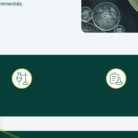
érimentés.
 pédagogiques éprouvés en
+ 30 ans d’expérience au s
situation réelle
l’enseignement