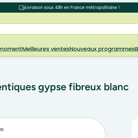
Livraison sous 48h en France métropolitaine !
 moment
Meilleures ventes
Nouveaux programmes
entiques gypse fibreux blanc
ms