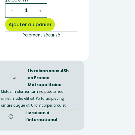
quantité
−
+
de
R2066
Ajouter au panier
–
Lot
Paiement sécurisé
de
12
roches
identiques
gypse
Livraison sous 48h
fibreux
en France
blanc
Métropolitaine
Metus in elementum vulputate nec
amet mattis elit sit. Porta adipiscing
ornare augue at. Ullamcorper arcu et.
Livraison à
l’international