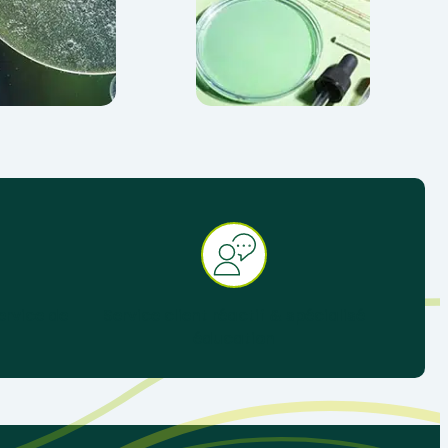
ervice de
Service client réactif & spécialisé
éducation