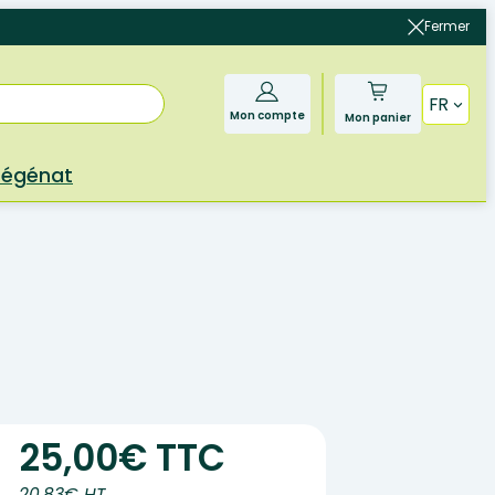
Fermer
FR
Mon compte
Mon panier
Bégénat
25,00€ TTC
20.83€ HT