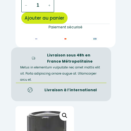
quantité
−
+
de
le
Ajouter au panier
flacon
de
Paiement sécurisé
pétrole
brut
5
ml
Livraison sous 48h en
France Métropolitaine
Metus in elementum vulputate nec amet mattis elit
sit. Porta adipiscing ornare augue at. Ullamcorper
arcu et.
Livraison à l’international