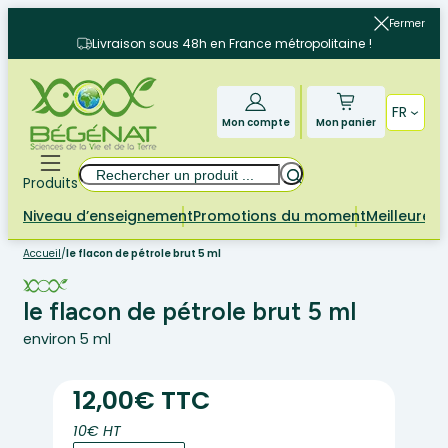
Aller
Fermer
au
Livraison sous 48h en France métropolitaine !
contenu
FR
Mon compte
Mon panier
Rechercher
Produits
Niveau d’enseignement
Promotions du moment
Meilleures 
Accueil
/
le flacon de pétrole brut 5 ml
le flacon de pétrole brut 5 ml
environ 5 ml
12,00€ TTC
10€ HT