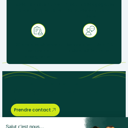
Expédition sous 48 h en
Produits pédagogiques
France métropolitaine
éprouvés en situation
réelle
+ 30 ans d’expérience au
Service client réactif &
service de
spécialisé éducation
l’enseignement
Parlons de vos besoins
pédagogiques, nous sommes là
pour vous aider.
Prendre contact