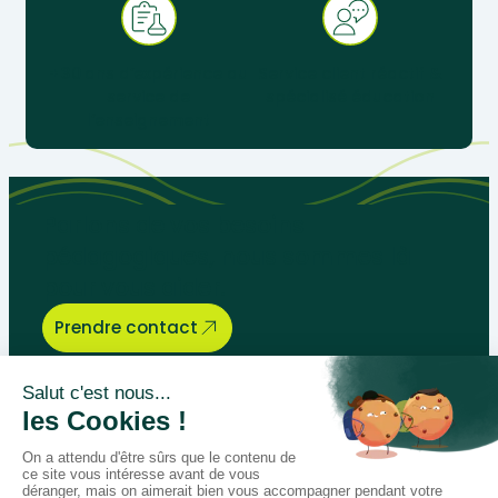
+ 30 ans d’expérience au
Service client réactif &
service de
spécialisé éducation
l’enseignement
Parlons de vos besoins
pédagogiques, nous sommes là
pour vous aider.
Prendre contact
Bégénat
Niveau d’enseignement
Actualités
Politique de retour