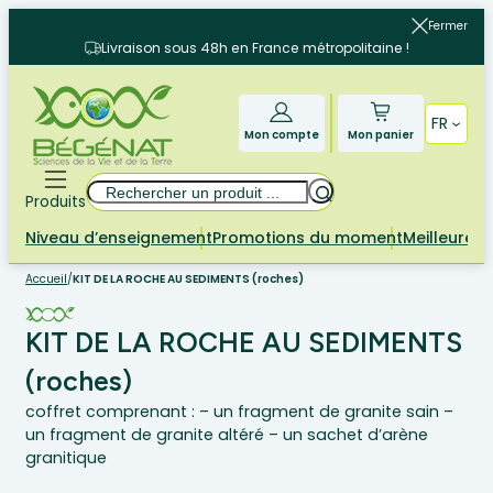
Aller
Fermer
au
Livraison sous 48h en France métropolitaine !
contenu
FR
Mon compte
Mon panier
Rechercher
Produits
Niveau d’enseignement
Promotions du moment
Meilleures 
Accueil
/
KIT DE LA ROCHE AU SEDIMENTS (roches)
KIT DE LA ROCHE AU SEDIMENTS
(roches)
coffret comprenant : – un fragment de granite sain –
un fragment de granite altéré – un sachet d’arène
granitique