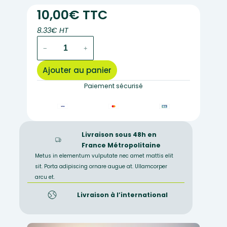
10,00€ TTC
8.33€ HT
quantité
−
+
de
KIT
Ajouter au panier
DE
LA
Paiement sécurisé
ROCHE
AU
SEDIMENTS
(roches)
Livraison sous 48h en
France Métropolitaine
Metus in elementum vulputate nec amet mattis elit
sit. Porta adipiscing ornare augue at. Ullamcorper
arcu et.
Livraison à l’international